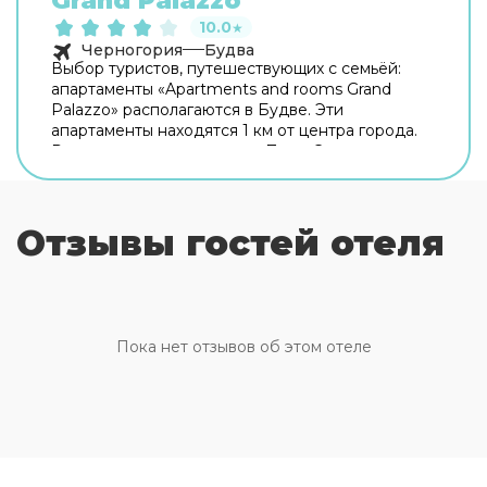
Grand Palazzo
10.0
★
Черногория
Будва
Выбор туристов, путешествующих с семьёй:
апартаменты «Apartments and rooms Grand
Palazzo» располагаются в Будве. Эти
апартаменты находятся 1 км от центра города.
Рядом с апартаментами — Пляж Словенска,
Пляж Бечичи и Пляж Греко. Попробовать новые
блюда и отдохнуть можно в ресторане. Хотите
оставаться на связи? В апартаментах есть
Отзывы гостей отеля
бесплатный Wi-Fi. Специально для
автопутешественников организована парковка.
Для тех, кто не представляет отдых без водных
удовольствий, есть открытый бассейн.
Дополнительно: прачечная, химчистка и сейф.
Пока нет отзывов об этом отеле