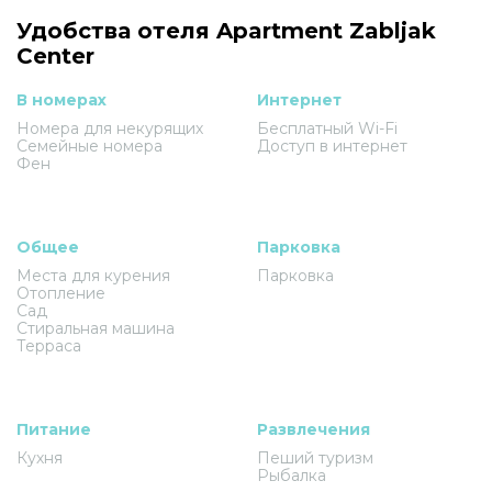
Удобства отеля Apartment Zabljak
Center
В номерах
Интернет
Номера для некурящих
Бесплатный Wi-Fi
Семейные номера
Доступ в интернет
Фен
Общее
Парковка
Места для курения
Парковка
Отопление
Сад
Стиральная машина
Терраса
Питание
Развлечения
Кухня
Пеший туризм
Рыбалка