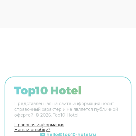
Персонал отеля говорит на английском,
испанском и польском. Номер уютно обставлен
и оснащён необходимым, чтобы отдохнуть
после долгого и насыщенного дня. Имеются
душ, телевизор, халат и тапочки.
Перечисленные услуги есть не во всех номерах.
Представленная на сайте информация носит
справочный характер и не является публичной
офертой. ©
2026
, Top10 Hotel
Правовая информация
Нашли ошибку?
hello@top10-hotel.ru