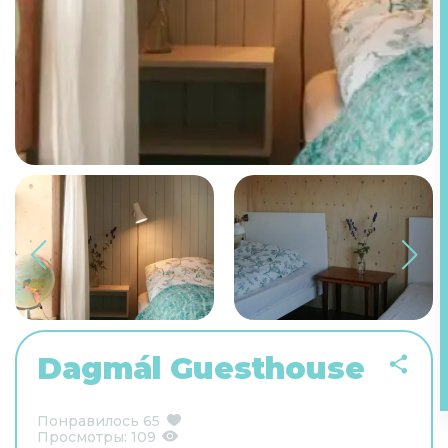
Dagmál Guesthouse
Понравилось
65
Просмотры:
109