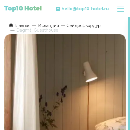
hello@top10-hotel.ru
Главная
Исландия
Сейдисфьордур
Dagmál Guesthouse