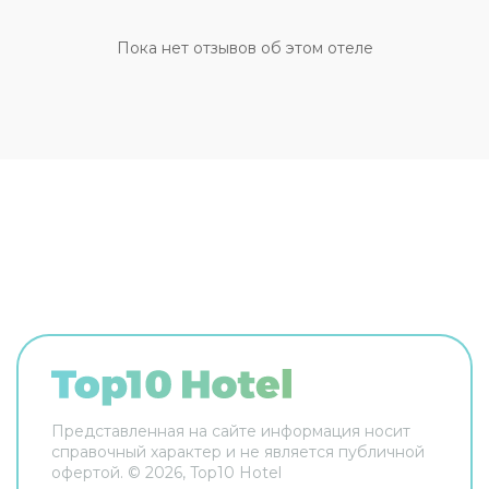
впечатлений дня можно, заказав сеанс массажа.
При желании вы сможете взять напрокат
Пока нет отзывов об этом отеле
велосипед или автомобиль и отправиться в
увлекательное путешествие по окрестностям.
За дополнительную плату осуществляется
трансфер
в аэропорт. Кроме того, для гостей
отеля работает
бесплатная парковка
. Апарт-
отель Rezidencija Skiper располагает
120
светлыми и просторными номерами
,
разделенными на спальную, гостиную и
обеденную зоны. В каждых апартаментах есть
кондиционер и телевизор с возможностью
просмотра спутниковых каналов. По запросу
предоставляются детские кроватки.
Представленная на сайте информация носит
справочный характер и не является публичной
офертой. ©
2026
, Top10 Hotel