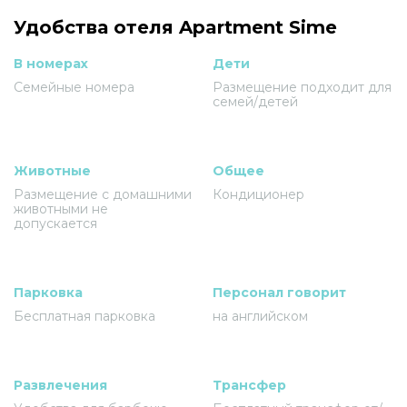
Удобства отеля Apartment Sime
В номерах
Дети
Семейные номера
Размещение подходит для
семей/детей
Животные
Общее
Размещение с домашними
Кондиционер
животными не
допускается
Парковка
Персонал говорит
Бесплатная парковка
на английском
Развлечения
Трансфер