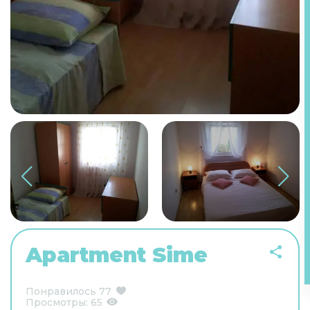
Apartment Sime
Понравилось
77
Просмотры:
65