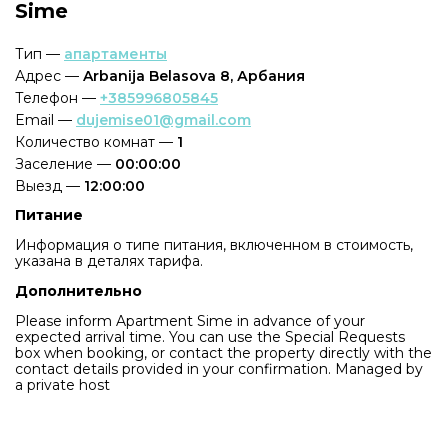
Sime
Тип —
апартаменты
Адрес —
Arbanija Belasova 8, Арбания
Телефон —
+385996805845
Email —
dujemise01@gmail.com
Количество комнат —
1
Заселение —
00:00:00
Выезд —
12:00:00
Питание
Информация о типе питания, включенном в стоимость,
указана в деталях тарифа.
Дополнительно
Please inform Apartment Sime in advance of your
expected arrival time. You can use the Special Requests
box when booking, or contact the property directly with the
contact details provided in your confirmation. Managed by
a private host