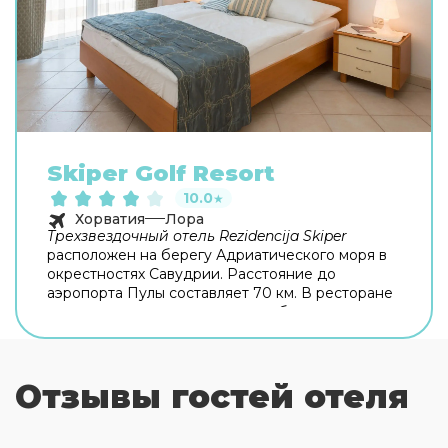
Skiper Golf Resort
10.0
★
Хорватия
Лора
Трехзвездочный отель Rezidencija Skiper
расположен на берегу Адриатического моря в
окрестностях Савудрии. Расстояние до
аэропорта Пулы составляет 70 км. В ресторане
отеля вам подадут изысканные блюда
средиземноморской кухни. Кроме того, вы
всегда сможете перекусить дома, приготовив
еду на оборудованной всем необходимым
Отзывы гостей отеля
кухне. В апарт-отеле есть Rezidencija Skiper
открытый бассейн с террасой для загара,
фитнес-центр, теннисные корты и поле для игры
в гольф. Расслабиться после полного