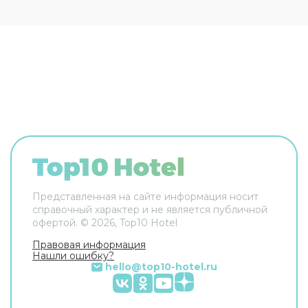
завтрак
и блюда национальной кухни. Также в
отеле имеются комфортабельные помещения
для проведения конференций, банкетов и
свадебных торжеств. Отель располагает 73
элегантными номерами с балконом,
кондиционером и ванной комнатой. В номерах
имеется
беспроводной Интернет
, телевизор,
телефон, бутилированная минеральная вода и
мини-бар. Обслуживание номеров
осуществляется круглосуточно.
Представленная на сайте информация носит
справочный характер и не является публичной
офертой. ©
2026
, Top10 Hotel
Правовая информация
Нашли ошибку?
hello@top10-hotel.ru