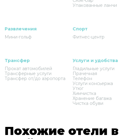
Снэк-бар
Упакованные ланчи
Развлечения
Спорт
Мини-гольф
Фитнес-центр
Трансфер
Услуги и удобства
Прокат автомобилей
Гладильные услуги
Трансферные услуги
Прачечная
Трансфер от/до аэропорта
Телефон
Услуги консьержа
Утюг
Химчистка
Хранение багажа
Чистка обуви
Похожие отели в