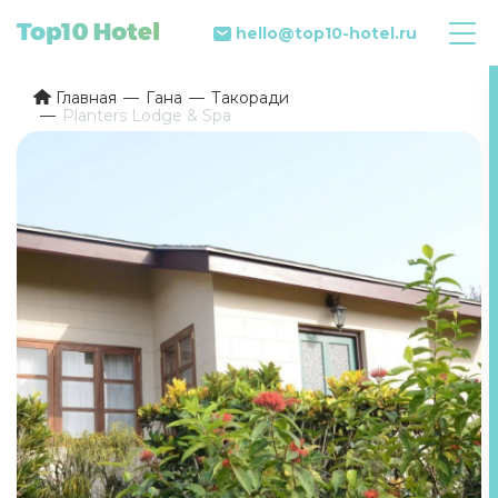
hello@top10-hotel.ru
Главная
Гана
Такоради
Planters Lodge & Spa