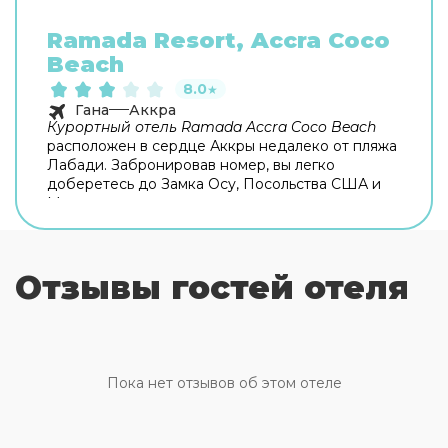
Ramada Resort, Accra Coco
Beach
8.0
★
Гана
Аккра
Курортный отель Ramada Accra Coco Beach
расположен в сердце Аккры недалеко от пляжа
Лабади. Забронировав номер, вы легко
доберетесь до Замка Осу, Посольства США и
Международного конгресс-центра.
Трехзвездочный курортный отель Ramada
Accra Coco Beach
– прекрасное место для
семейного путешествия и романтического
Отзывы гостей отеля
отдыха. В распоряжении гостей просторный
открытый бассейн с баром. Для отдыхающих с
детьми предусмотрена помощь няни, игровые
площадки и
детский бассейн
с горками. На
всей территории отеля имеется
бесплатный
Wi-Fi
. Деловые гости отеля смогут
Пока нет отзывов об этом отеле
воспользоваться услугами бизнес-центра и
помощью секретаря. В ресторане вам
предложат
бесплатный континентальный