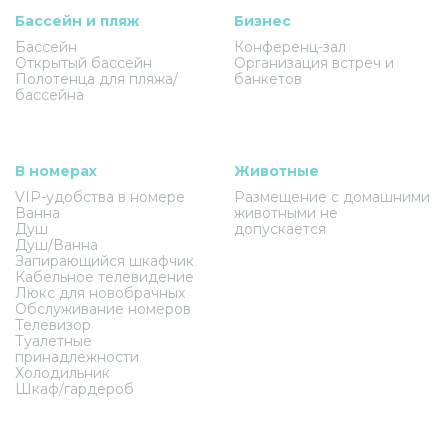
Бассейн и пляж
Бизнес
Бассейн
Конференц-зал
Открытый бассейн
Организация встреч и
Полотенца для пляжа/
банкетов
бассейна
В номерах
Животные
VIP-удобства в номере
Размещение с домашними
Ванна
животными не
Душ
допускается
Душ/Ванна
Запирающийся шкафчик
Кабельное телевидение
Люкс для новобрачных
Обслуживание номеров
Телевизор
Туалетные
принадлежности
Холодильник
Шкаф/гардероб