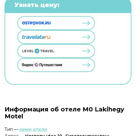
Узнать цену:
Информация об отеле M0 Lakihegy
Motel
Тип —
мини отели
Адрес —
Horgony utca 10., Сигетсентмиклош