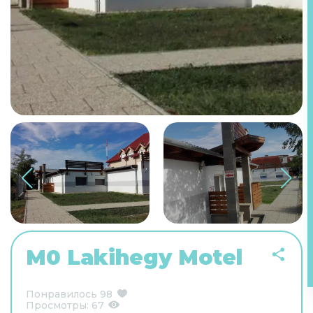
M0 Lakihegy Motel
Понравилось
98
Просмотры:
67