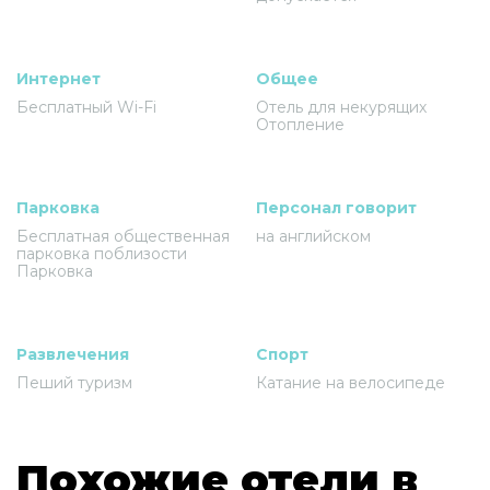
Интернет
Общее
Бесплатный Wi-Fi
Отель для некурящих
Отопление
Парковка
Персонал говорит
Бесплатная общественная
на английском
парковка поблизости
Парковка
Развлечения
Спорт
Пеший туризм
Катание на велосипеде
Похожие отели в