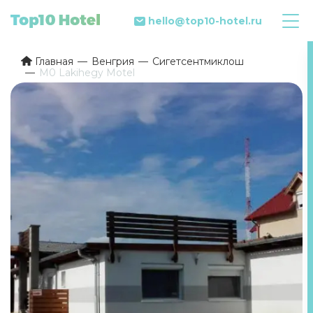
hello@top10-hotel.ru
Главная
Венгрия
Сигетсентмиклош
M0 Lakihegy Motel