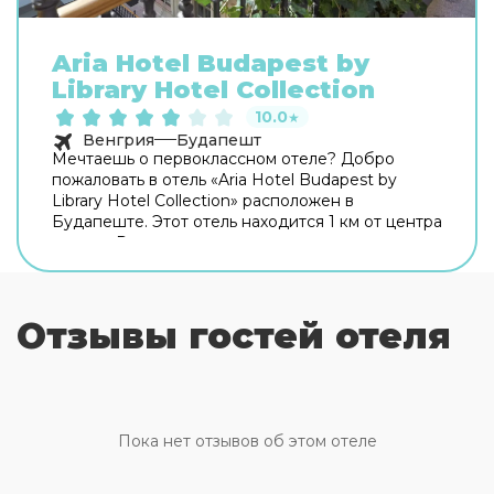
Aria Hotel Budapest by
Library Hotel Collection
10.0
★
Венгрия
Будапешт
Мечтаешь о первоклассном отеле? Добро
пожаловать в отель «Aria Hotel Budapest by
Library Hotel Collection» расположен в
Будапеште. Этот отель находится 1 км от центра
города. Рядом с отелем можно прогуляться.
Неподалёку: Базилика Святого Иштвана, Байчи–
Жилински ут и Венгерский государственный
оперный театр. Для гостей работает бар.
Отзывы гостей отеля
Попробовать новые блюда и отдохнуть можно в
ресторане. На территории работает
бесплатный Wi-Fi. Уточняйте информацию сразу
при заезде. Если вы путешествуете на машине,
припарковаться можно будет на парковке
рядом. Среди услуг для красоты и здоровья —
Пока нет отзывов об этом отеле
массажный кабинет, сауна, паровая баня, спа-
центр и врач. Спортивные гости оценят фитнес-
центр, тренажёрный зал и йога. Среди