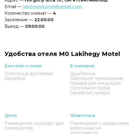
Email —
lakihegymotel@gmail.com
Количество комнат —
4
Заселение —
22:00:00
Выезд —
09:00:00
Удобства отеля M0 Lakihegy Motel
Бассейн и пляж
В номерах
Полотенца для пляжа/
Душ/Ванна
бассейна
Кабельное телевидение
Номера для некурящих
Постельное белье
Семейные номера
Дети
Животные
Размещение подходит для
Размещение с домашними
семей/детей
животными не
допускается