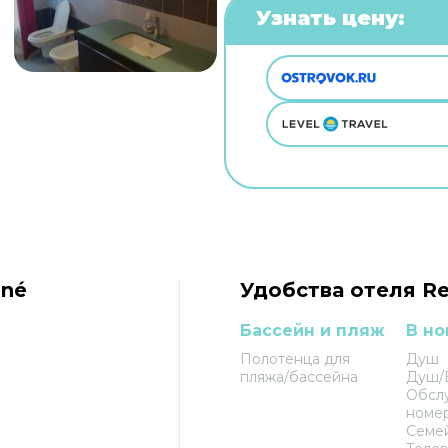
Узнать цену:
ané
Удобства отеля Re
Бассейн и пляж
В но
Полотенца для
Душ
пляжа/бассейна
Душ/
Обсл
номе
Семе