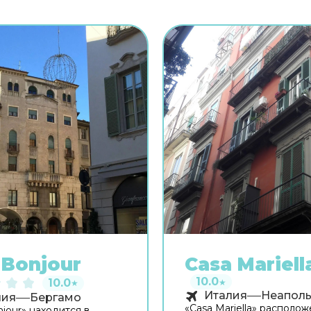
Bonjour
Casa Mariell
10.0
10.0
★
★
Италия
Неапол
лия
Бергамо
«Casa Mariella» располож
jour» находится в