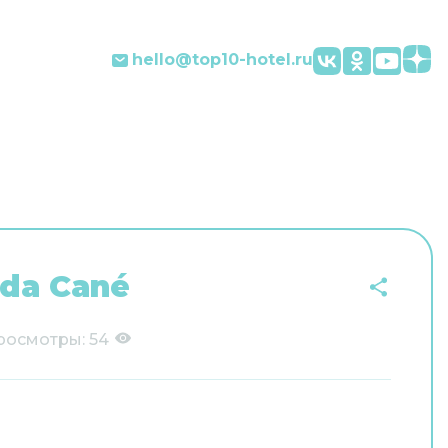
hello@top10-hotel.ru
 da Cané
росмотры:
54