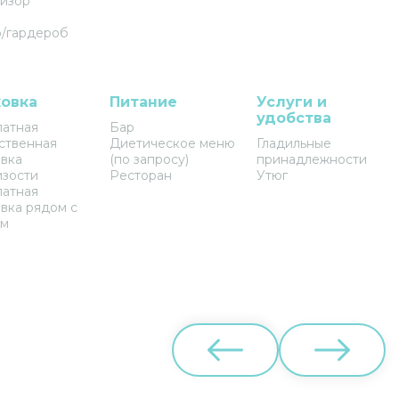
изор
/гардероб
овка
Питание
Услуги и
удобства
латная
Бар
ственная
Диетическое меню
Гладильные
вка
(по запросу)
принадлежности
изости
Ресторан
Утюг
латная
вка рядом с
ем