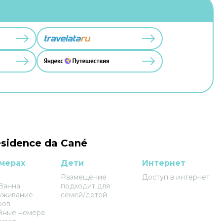
sidence da Cané
мерах
Дети
Интернет
Размещение
Доступ в интернет
Ванна
подходит для
уживание
семей/детей
ров
йные номера