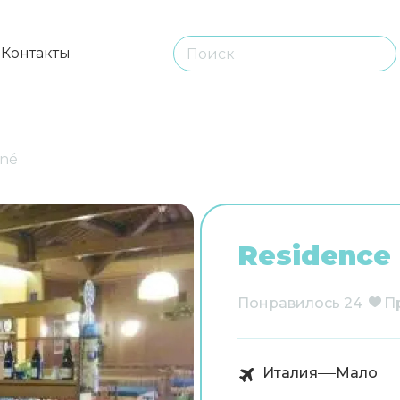
ы
Контакты
ané
Residence
Понравилось
24
П
Италия
Мало