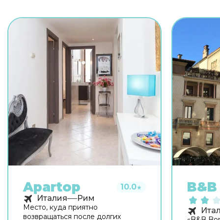
Apartop
B&B 
10.0
★
Италия
Рим
Место, куда приятно
Ита
возвращаться после долгих
«B&B Bon