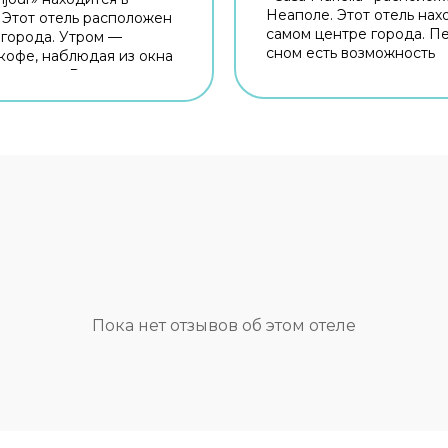
Неаполе. Этот отель нах
 Этот отель расположен
самом центре города. П
 города. Утром —
сном есть возможность
кофе, наблюдая из окна
прогуляться вдоль главн
ю города. Рядом с
достопримечательносте
ожно прогуляться.
с отелем — Галерея Умб
ку: Пьяцца Маттеотти,
Оперный театр Сан-Карл
ницетти и Капротти
Кастель-Нуово. Бесплатн
тите оставаться на связи?
на территории поможет 
есть бесплатный Wi-Fi.
оставаться на связи. Для
но для
путешественников на м
ешественников
организована парковка. 
вана бесплатная
планируете экскурсии, 
. Для простоты
внимание на экскурсио
жения возможна
бюро отеля. Здесь рады
ция трансфера.
животным. Допускается
я среда: работает лифт.
размещение с питомцами
 гостей ждут душ и
Пока нет отзывов об этом отеле
Сотрудники отеля по за
р. Оснащение зависит от
организуют гостям транс
й категории номера.
Удобно для гостей с
ограниченными возможн
на верхние этажи гостей
поднимает лифт. Гостям