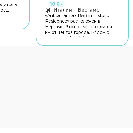
10.0
одится в
★
Италия
Бергамо
еред
«Antica Dimora B&B in Historic
Residence» расположен в
ых
Бергамо. Этот отель находится 1
й. Рядом
км от центра города. Рядом с
ерто,
отелем — Музей Адриано
о и
Бернареджи, Парк Суарди и
ый Wi-Fi
Капротти Парк. На территории
всегда
работает бесплатный Wi-Fi.
Уточняйте информацию сразу
ашине
при заезде. Если вы
Если
путешествуете на машине,
обратите
припарковаться можно будет на
нное
парковке рядом. Если планируете
экскурсии, обратите внимание на
экскурсионное бюро отеля.
.
Гостям доступны и другие услуги.
просу
Например, прокат автомобилей.
фер.
Персонал отеля говорит на
английском и итальянском. В
остями:
номере гостей ждут душ и
телевизор. Перечисленные
 доступны