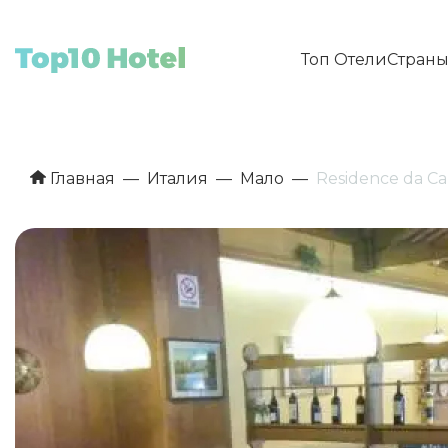
Топ Отели
Стран
Главная
Италия
Мало
Residence da C