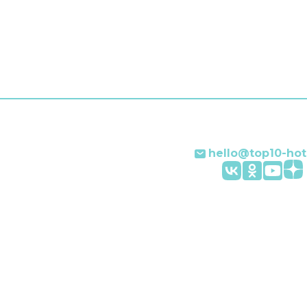
и другие услуги. Наприм
прачечная, химчистка,
индивидуальная регистр
заезда и отъезда, глади
услуги, сейф и консьерж.
Персонал отеля говорит
английском и итальянско
hello@top10-hot