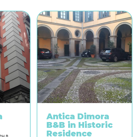
a
Antica Dimora
B&B in Historic
ь
Residence
ен в