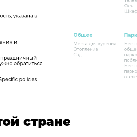
Телев
Фен
Шкаф
сть, указана в
Общее
Парк
вания и
Места для курения
Бесп
Отопление
обще
Сад
парко
а праздничный
побл
ужно обратиться
Бесп
парко
отел
pecific policies
той стране