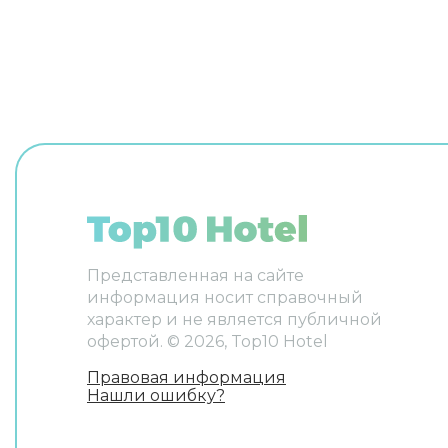
английском и итальянском. В
номере вас будут ждать
телевизор. Перечисленные
услуги есть не во всех номерах.
Представленная на сайте
информация носит справочный
характер и не является публичной
офертой. ©
2026
, Top10 Hotel
Правовая информация
Нашли ошибку?