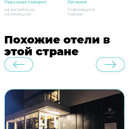
Персонал говорит
Питание
на английском
Кофемашина
на немецком
Чайник
Похожие отели в
этой стране