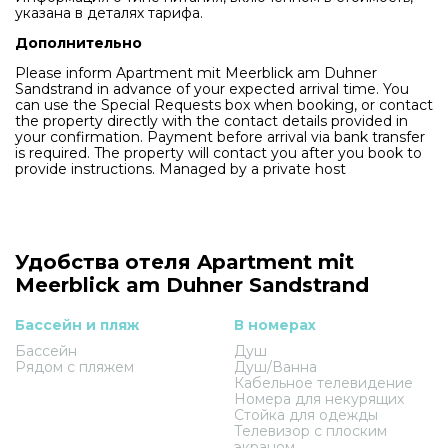
указана в деталях тарифа.
Дополнительно
Please inform Apartment mit Meerblick am Duhner
Sandstrand in advance of your expected arrival time. You
can use the Special Requests box when booking, or contact
the property directly with the contact details provided in
your confirmation. Payment before arrival via bank transfer
is required. The property will contact you after you book to
provide instructions. Managed by a private host
Удобства отеля Apartment mit
Meerblick am Duhner Sandstrand
Бассейн и пляж
В номерах
Бассейн
Душ
Рядом с пляжем
Душ/Ванна
Кабельное телевидение
Номера для некурящих
Стойка для одежды
Телевизор с плоским
экраном