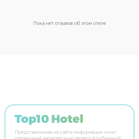
парковке рядом. Персонал отеля говорит на
английском и немецком. В номере вы найдёте
душ и телевизор. Перечисленные услуги есть
не во всех номерах.
Пока нет отзывов об этом отеле
Представленная на сайте информация носит
справочный характер и не является публичной