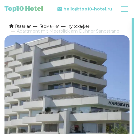
hello@top10-hotel.ru
Главная
Германия
Куксхафен
Apartment mit Meerblick am Duhner Sandstrand