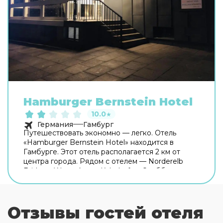
Hamburger Bernstein Hotel
10.0
★
Германия
Гамбург
Путешествовать экономно — легко. Отель
«Hamburger Bernstein Hotel» находится в
Гамбурге. Этот отель располагается 2 км от
центра города. Рядом с отелем — Norderelb
Bridges, Wasserkunst Kaltehofe и Эльббрюккен.
Бесплатный Wi-Fi на территории поможет
всегда оставаться на связи. Специально для
автопутешественников организована
Отзывы гостей отеля
бесплатная парковка. Если вы путешествуете на
машине, припарковаться можно будет на