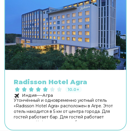
Radisson Hotel Agra
10.0
★
Индия
Агра
Утончённый и одновременно уютный отель
«Radisson Hotel Agra» расположен в Агре. Этот
отель находится в 5 км от центра города. Для
гостей работает бар. Для гостей работает
ресторан. Кафе отеля — удобное место для
перекуса. Хотите оставаться на связи? В отеле