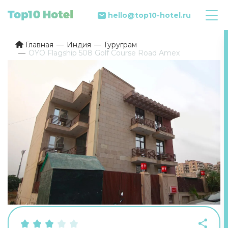
hello@top10-hotel.ru
Главная
Индия
Гуруграм
OYO Flagship 508 Golf Course Road Amex