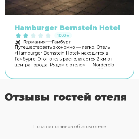
Hamburger Bernstein Hotel
10.0
★
Германия
Гамбург
Путешествовать экономно — легко. Отель
«Hamburger Bernstein Hotel» находится в
Гамбурге. Этот отель располагается 2 км от
центра города. Рядом с отелем — Norderelb
Bridges, Wasserkunst Kaltehofe и Эльббрюккен.
Бесплатный Wi-Fi на территории поможет
всегда оставаться на связи. Специально для
автопутешественников организована
Отзывы гостей отеля
бесплатная парковка. Если вы путешествуете на
машине, припарковаться можно будет на
парковке рядом. Персонал отеля говорит на
английском и немецком. В номере вы найдёте
душ и телевизор. Перечисленные услуги есть
не во всех номерах.
Пока нет отзывов об этом отеле