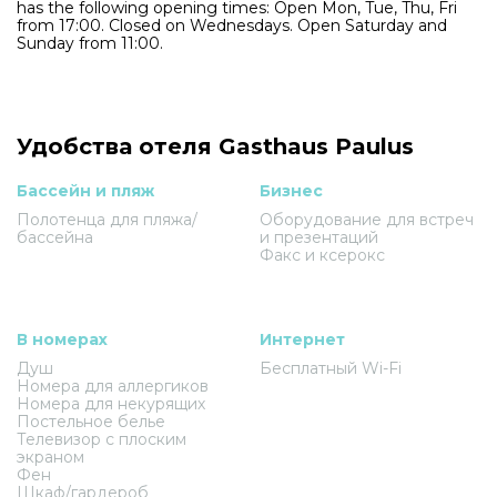
has the following opening times: Open Mon, Tue, Thu, Fri
from 17:00. Closed on Wednesdays. Open Saturday and
Sunday from 11:00.
Удобства отеля Gasthaus Paulus
Бассейн и пляж
Бизнес
Полотенца для пляжа/
Оборудование для встреч
бассейна
и презентаций
Факс и ксерокс
В номерах
Интернет
Душ
Бесплатный Wi-Fi
Номера для аллергиков
Номера для некурящих
Постельное белье
Телевизор с плоским
экраном
Фен
Шкаф/гардероб