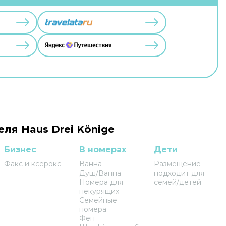
еля Haus Drei Könige
Бизнес
В номерах
Дети
Факс и ксерокс
Ванна
Размещение
Душ/Ванна
подходит для
Номера для
семей/детей
некурящих
Семейные
номера
Фен