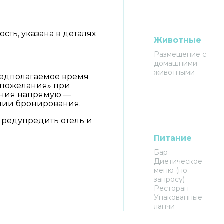
ть, указана в деталях
Животные
Размещение с
домашними
животными
предполагаемое время
 пожелания» при
ения напрямую —
нии бронирования.
 предупредить отель и
Питание
Бар
Диетическое
меню (по
запросу)
Ресторан
Упакованные
ланчи