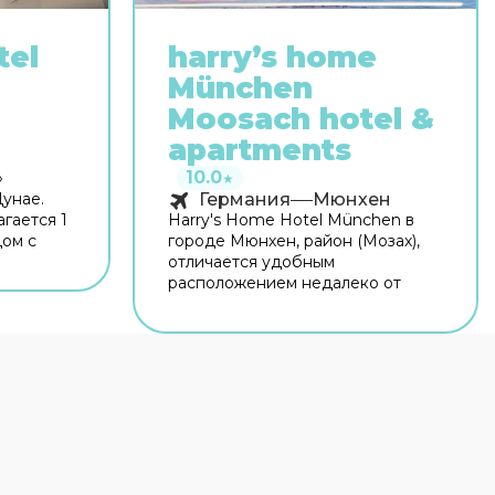
tel
harry’s home
München
Moosach hotel &
apartments
10.0
»
★
Дунае.
Германия
Мюнхен
агается 1
Harry's Home Hotel München в
дом с
городе Мюнхен, район (Мозах),
итет
отличается удобным
к и
расположением недалеко от
. Время
следующих
щном! Для
достопримечательностей и
н. На
объектов: Торговый центр
сплатный
Olympia и Дворец Нимфенбург.
мацию
Отель находится вблизи
ы
следующих
е,
достопримечательностей и
удет на
объектов: Ботанический сад
Мюнхена-Нимфенбурга и
Олимпийский стадион.