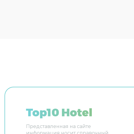
Персонал отеля говорит на
развлече
английском и немецком. В
площадка
номере вы найдёте душ и
планируе
телевизор. Перечисленные
внимание
услуги есть не во всех номерах.
бюро гос
простот
возможна
трансфер
распоряж
химчистк
Персонал
на англи
Номер ую
оснащён
отдохнут
насыщен
и телеви
услуги ес
Представленная на сайте
информация носит справочный