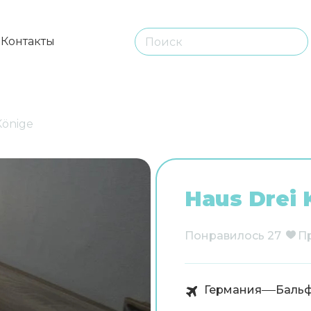
ы
Контакты
Könige
Haus Drei 
Понравилось
27
П
Германия
Баль