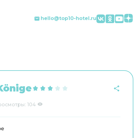
hello@top10-hotel.ru
Könige
росмотры:
104
фе