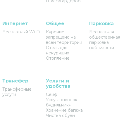
Шкаф/гардероб
Интернет
Общее
Парковка
Бесплатный Wi-Fi
Курение
Бесплатная
запрещено на
общественная
всей территории
парковка
Отель для
поблизости
некурящих
Отопление
Трансфер
Услуги и
удобства
Трансферные
услуги
Сейф
Услуга «звонок -
будильник»
Хранение багажа
Чистка обуви