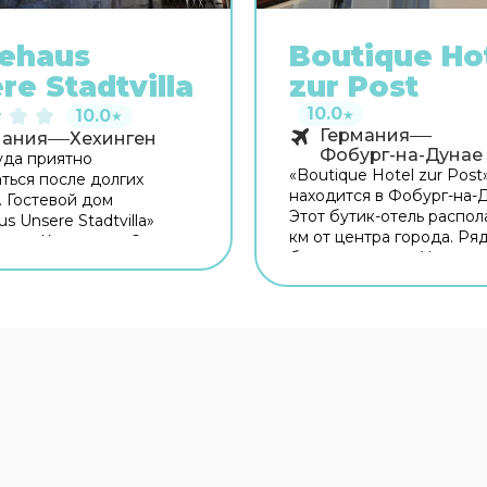
ehaus
Boutique Ho
re Stadtvilla
zur Post
10.0
10.0
★
★
Германия
мания
Хехинген
Фобург-на-Дунае
уда приятно
«Boutique Hotel zur Post
ться после долгих
находится в Фобург-на-
. Гостевой дом
Этот бутик-отель распол
s Unsere Stadtvilla»
км от центра города. Ря
ен в Хехингене. Этот
бутик-отелем — Универс
 дом находится 1 км от
Регенсбурга, Херцогпар
орода. Рядом с гостевым
Шотландский монастырь
жно прогуляться.
вспомнить о хлебе насу
ку: Церковь Св. Луция,
гостей работает рестора
еский музей
территории работает бе
лернов и Märchenpfad
Wi-Fi. Уточняйте инфор
ail. Бесплатный Wi-Fi на
сразу при заезде. Если в
ии поможет всегда
путешествуете на машин
ся на связи. Специально
припарковаться можно б
путешественников
бесплатной парковке.
вана парковка. Среди
Специально для