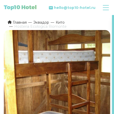
hello@top10-hotel.ru
Главная
Эквадор
Кито
Hosteria Ecologica Riomonte