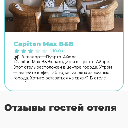
Capitan Max B&B
10.0
★
Эквадор
Пуэрто-Айора
«Capitan Max B&B» находится в Пуэрто-Айоре.
Этот отель расположен в центре города. Утром
— выпейте кофе, наблюдая из окна за жизнью
города. Хотите оставаться на связи? В отеле
есть бесплатный Wi-Fi. Дополнительно:
прачечная, гладильные услуги и сейф.
Сотрудники отеля поддержат беседу на
английском и испанском. В номере гостей ждут
Отзывы гостей отеля
душ. Перечисленные услуги есть не во всех
номерах.