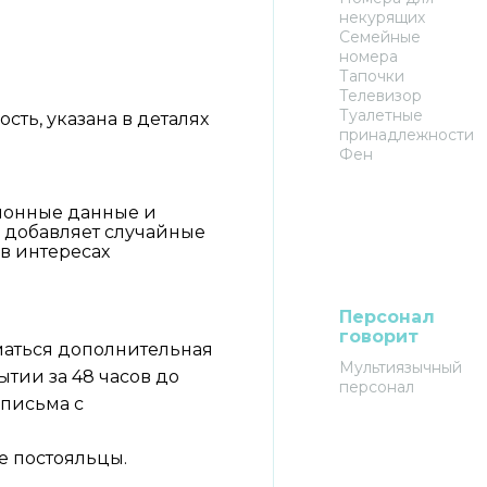
некурящих
Семейные
номера
Тапочки
Телевизор
Туалетные
ть, указана в деталях
принадлежности
Фен
ионные данные и
 добавляет случайные
в интересах
Персонал
говорит
иматься дополнительная
Мультиязычный
ытии за 48 часов до
персонал
 письма с
е постояльцы.