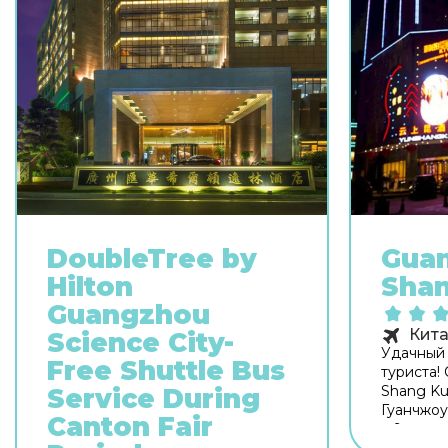
DoubleTree by
Gua
Hilton
Shan
Guangzhou
Кит
Science City-
Удачный 
Free Shuttle Bus
туриста!
Shang Ku
Service During
Гуанчжоу
Canton Fair
в 9 км от