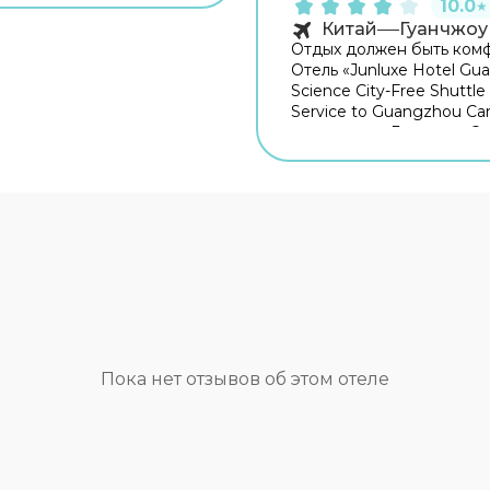
ожно прогуляться.
10.0
★
ку: Лонгтан, Площадь
Китай
Гуанчжоу
ity и Музей провинции
Отдых должен быть ком
 Скоротать вечер или
Отель «Junluxe Hotel Gu
провести время перед
Science City-Free Shuttle
ютной атмосфере можно
Service to Guangzhou Can
Попробовать новые
находится в Гуанчжоу. Эт
отдохнуть можно в
расположен в 20 км от ц
е. Хотите оставаться на
города. Рядом с отелем
отеле есть Wi-Fi. Для
прогуляться. Неподалёку
твенников на машине
Наукоград, Парк Тяньхэ 
вана парковка. Удобно
Торговый центр СИТИК-П
ей с ограниченными
Для гостей работает бар
стями: на верхние этажи
Попробовать новые блю
однимает лифт. А ещё в
отдохнуть можно в ресто
ении гостей прачечная,
Для любителей кофе и п
 сейф. В номере гостей
открыто кафе. На терри
евизор, мини-бар и
работает бесплатный Wi-
 Перечисленные услуги
Пока нет отзывов об этом отеле
Уточняйте информацию 
о всех номерах.
при заезде. Специально 
автопутешественников
организована парковка. 
также доступны следую
услуги: сауна. Специальн