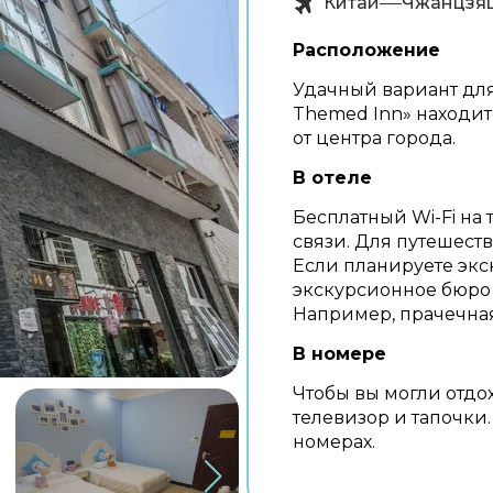
Китай
Чжанцзя
Расположение
Удачный вариант для 
Themed Inn» находитс
от центра города.
В отеле
Бесплатный Wi-Fi на 
связи. Для путешест
Если планируете экс
экскурсионное бюро о
Например, прачечная
В номере
Чтобы вы могли отдох
телевизор и тапочки.
номерах.