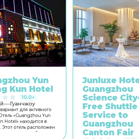
ngzhou Yun
Junluxe Hote
g Kun Hotel
Guangzhou
Science City
10.0
★
ай
Гуанчжоу
Free Shuttle
вариант для активного
Service to
 Отель «Guangzhou Yun
n Hotel» находится в
Guangzhou
. Этот отель расположен
Canton Fair
 центра города. Рядом с