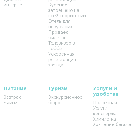
интернет
Курение
запрещено на
всей территории
Отель для
некурящих
Продажа
билетов
Телевизор в
лобби
Ускоренная
регистрация
заезда
Питание
Туризм
Услуги и
удобства
Завтрак
Экскурсионное
Чайник
бюро
Прачечная
Услуги
консьержа
Химчистка
Хранение багажа