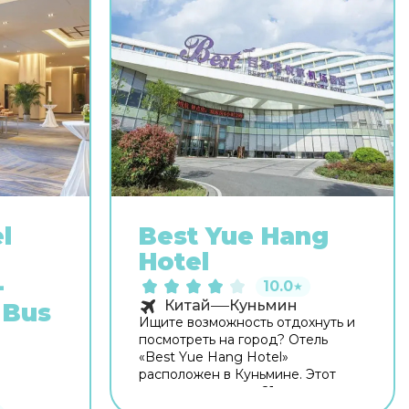
l
Best Yue Hang
Hotel
-
10.0
★
Китай
Куньмин
 Bus
Ищите возможность отдохнуть и
посмотреть на город? Отель
«Best Yue Hang Hotel»
расположен в Куньмине. Этот
отель находится в 21 км от центра