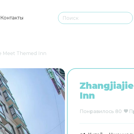
ы
Контакты
ie Meet Themed Inn
Zhangjiaji
Inn
Понравилось
80
П