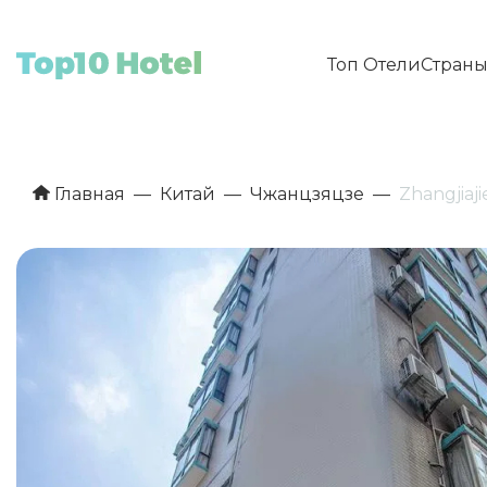
Топ Отели
Стран
Главная
Китай
Чжанцзяцзе
Zhangjiaj