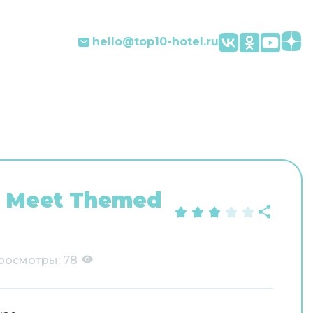
hello@top10-hotel.ru
e Meet Themed
росмотры:
78