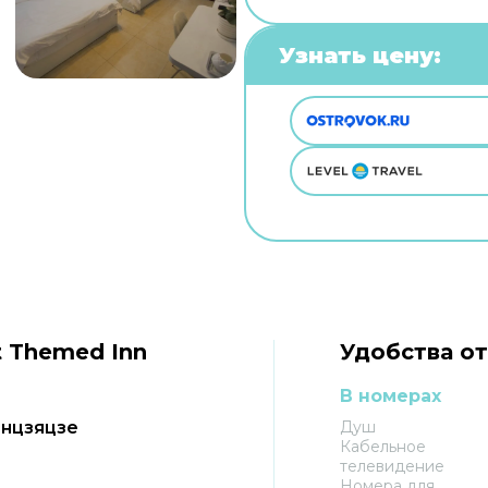
Узнать цену:
t Themed Inn
Удобства от
В номерах
жанцзяцзе
Душ
Кабельное
телевидение
Номера для