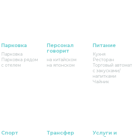
Парковка
Персонал
Питание
говорит
Парковка
Кухня
Парковка рядом
на китайском
Ресторан
с отелем
на японском
Торговый автомат
с закусками/
напитками
Чайник
Спорт
Трансфер
Услуги и