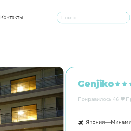
ы
Контакты
Genjiko
Понравилось
46
П
Япония
Минами