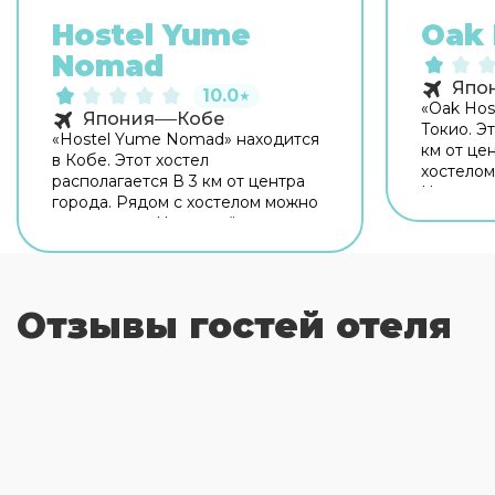
Hostel Yume
Oak 
Nomad
Япо
10.0
★
«Oak Hos
Япония
Кобе
Токио. Эт
«Hostel Yume Nomad» находится
км от це
в Кобе. Этот хостел
хостелом
располагается В 3 км от центра
Неподалё
города. Рядом с хостелом можно
рынок Ц
прогуляться. Неподалёку:
дворец. 
Аквариум Кайюкан, Студия
территор
Юниверсал и Научный музей.
оставать
Скоротать вечер или приятно
гостей с
провести время перед сном в
Отзывы гостей отеля
возможно
уютной атмосфере можно в баре.
гостей п
На территории работает
распоряж
бесплатный Wi-Fi. Уточняйте
и сейф. 
информацию сразу при заезде. А
поддерж
ещё в распоряжении гостей
английск
прачечная. Персонал хостела
японском
говорит на английском и
японском.