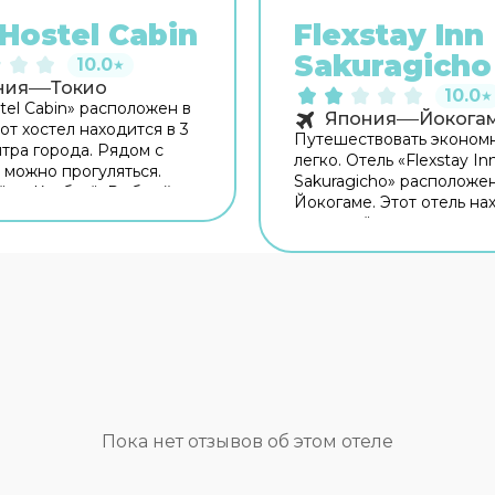
Hostel Cabin
Flexstay Inn
Sakuragicho
10.0
★
ния
Токио
10.0
★
tel Cabin» расположен в
Япония
Йокога
от хостел находится в 3
Путешествовать эконом
нтра города. Рядом с
легко. Отель «Flexstay In
 можно прогуляться.
Sakuragicho» расположен
ку: Каябатё, Рыбный
Йокогаме. Этот отель на
укидзи и Императорский
неподалёку от центра го
Бесплатный Wi-Fi на
Рядом с отелем — Порт
ии поможет всегда
Йокогамы, Токийская ба
ся на связи. Удобно для
Часовня Мейдзи Джингу
 ограниченными
Бесплатный Wi-Fi на те
стями: на верхние этажи
поможет всегда оставать
однимает лифт. А ещё в
связи. Среди услуг для к
ении гостей прачечная
здоровья — врач. Досту
Сотрудники хостела
среда: работает лифт. Го
ат беседу на
доступны и другие услуг
ом, французском и
Например, прачечная и
Пока нет отзывов об этом отеле
.
гладильные услуги. В но
гостей ждут душ, телеви