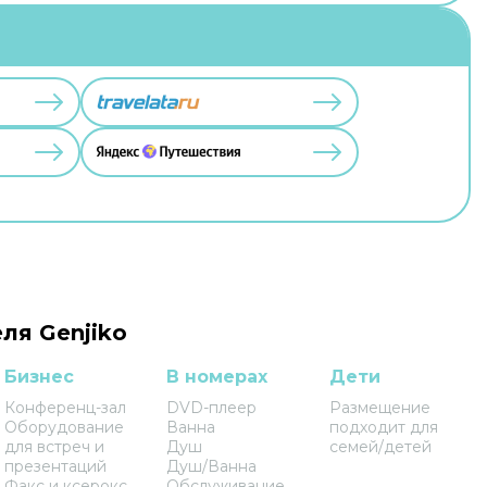
ля Genjiko
Бизнес
В номерах
Дети
Конференц-зал
DVD-плеер
Размещение
Оборудование
Ванна
подходит для
для встреч и
Душ
семей/детей
презентаций
Душ/Ванна
Факс и ксерокс
Обслуживание