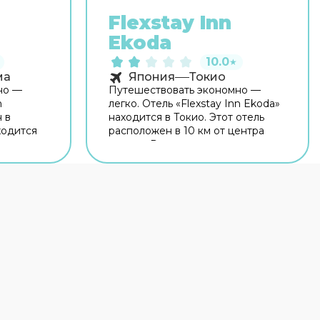
Flexstay Inn
Ekoda
10.0
★
ма
Япония
Токио
но —
Путешествовать экономно —
n
легко. Отель «Flexstay Inn Ekoda»
 в
находится в Токио. Этот отель
ходится
расположен в 10 км от центра
рода.
города. Рядом с отелем —
Котакэ-Мукаихара,
шня и
Государственный сад Синдзюку
.
Гиоэн и Часовня Мейдзи Джингу.
рритории
На территории работает
ся на
бесплатный Wi-Fi. Уточняйте
расоты и
информацию сразу при заезде.
пная
Гостям также доступны
стям
следующие услуги: врач.
и.
Доступная среда: работает лифт.
Гостям доступны и другие услуги.
мере
Например, прачечная.
зор и
Сотрудники отеля поддержат