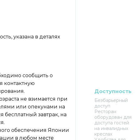
ть, указана в деталях
обходимо сообщить о
уя контактную
рования.
Доступность
озраста не взимается при
Безбарьерный
доступ
елями или опекунами на
Ресторан
я бесплатный завтрак, на
оборудован для
я.
доступа гостей
на инвалидных
ного обеспечения Японии
креслах
рации в любом месте
Удобства для