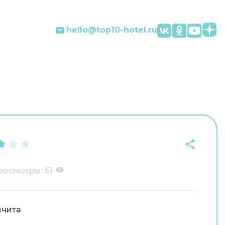
hello@top10-hotel.ru
росмотры:
61
чита