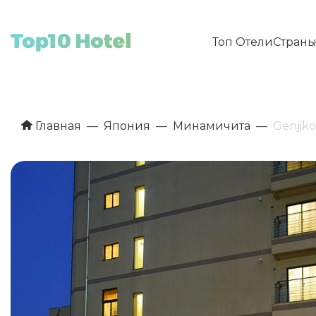
Топ Отели
Стран
Главная
Япония
Минамичита
Genjiko