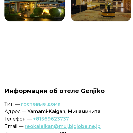
Информация об отеле Genjiko
Тип —
гостевые дома
Адрес —
Yamami-Kaigan, Минамичита
Телефон —
+81569623737
Email —
reokaieikan@muj.biglobe.ne.jp