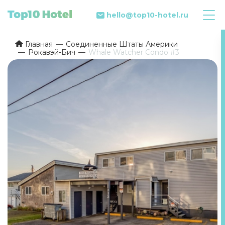
hello@top10-hotel.ru
Главная
Соединенные Штаты Америки
Рокавэй-Бич
Whale Watcher Condo #3