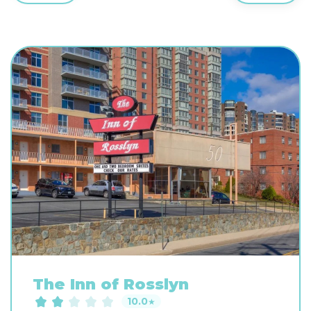
The Inn of Rosslyn
10.0
★