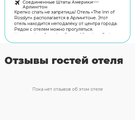
Соединенные Штаты Америки
Арлингтон
Крепко спать не запретишь! Отель «The Inn of
Rosslyn» располагается в Арлингтоне. Этот
отель находится неподалёку от центра города.
Рядом с отелем можно прогуляться.
Неподалёку: Canadian Cross of Sacrifice, Dark
Star Park и Кот-хаус. Если вы путешествуете на
машине, припарковаться можно будет на
бесплатной парковке. Дополнительно:
Отзывы гостей отеля
прачечная и гладильные услуги. Сотрудники
отеля поддержат беседу на английском и
испанском. В номере вас будут ждать душ.
Оснащение зависит от выбранной категории
номера.
Пока нет отзывов об этом отеле