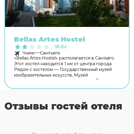
Bellas Artes Hostel
10.0
★
Чили
Сантьяго
«Bellas Artes Hostel» располагается в Сантьяго.
Этот хостел находится 1 км от центра города.
Рядом с хостелом — Государственный музей
изобразительных искусств, Музей
современного искусства и Форестал Парк.
Среди развлечений на территории — площадка
для пикника. Чтобы забронировать экскурсию,
обратитесь в экскурсионное бюро хостела. В
Отзывы гостей отеля
номере гостей ждут душ. Перечисленные
услуги есть не во всех номерах.