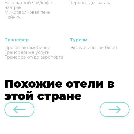
Бесплатный чай/кофе
Терраса для загара
Завтрак
Микроволновая печь
Чайник
Трансфер
Туризм
Прокат автомобилей
Экскурсионное бюро
Трансферные услуги
Трансфер от/до аэропорта
Похожие отели в
этой стране