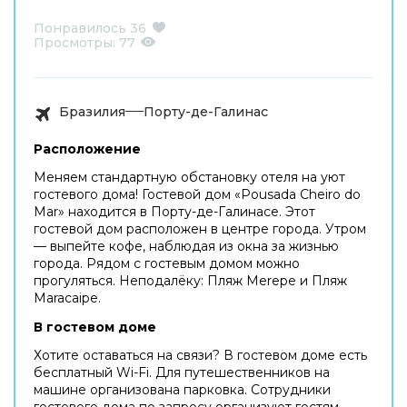
Понравилось
36
Просмотры:
77
Бразилия
Порту-де-Галинас
Расположение
Меняем стандартную обстановку отеля на уют
гостевого дома! Гостевой дом «Pousada Cheiro do
Mar» находится в Порту-де-Галинасе. Этот
гостевой дом расположен в центре города. Утром
— выпейте кофе, наблюдая из окна за жизнью
города. Рядом с гостевым домом можно
прогуляться. Неподалёку: Пляж Merepe и Пляж
Maracaipe.
В гостевом доме
Хотите оставаться на связи? В гостевом доме есть
бесплатный Wi-Fi. Для путешественников на
машине организована парковка. Сотрудники
гостевого дома по запросу организуют гостям