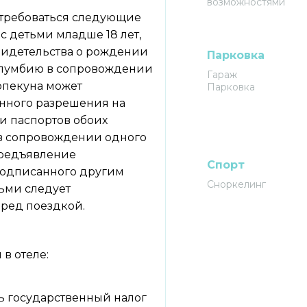
возможностями
потребоваться следующие
 детьми младше 18 лет,
видетельства о рождении
Парковка
Колумбию в сопровождении
Гараж
опекуна может
Парковка
енного разрешения на
и паспортов обоих
 в сопровождении одного
предъявление
Спорт
подписанного другим
Сноркелинг
ьми следует
еред поездкой.
в отеле:
ь государственный налог