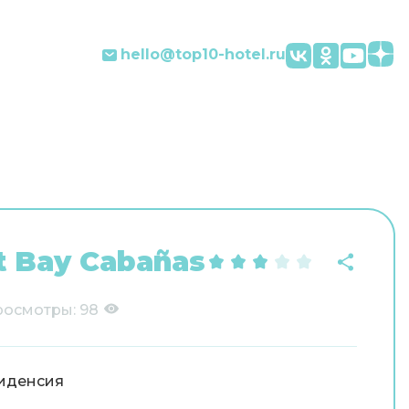
hello@top10-hotel.ru
t Bay Cabañas
росмотры:
98
иденсия