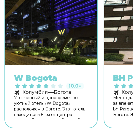
W Bogota
BH P
10.0
★
Колумбия
Богота
Кол
Утончённый и одновременно
Место дл
уютный отель «W Bogota»
за впеча
расположен в Боготе. Этот отель
bh Parqu
находится в 6 км от центра
Боготе. Э
города. Для гостей работает бар.
км от це
Время вспомнить о хлебе
вечер ил
насущном! Для гостей работает
время пе