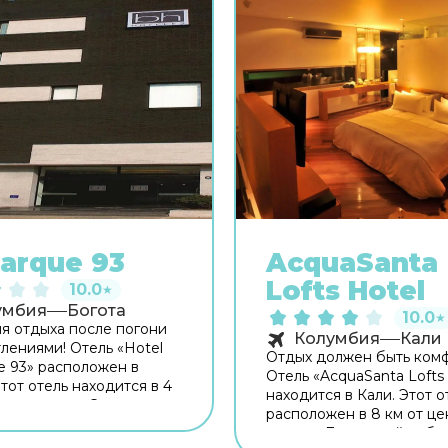
arque 93
AcquaSanta
Lofts Hotel
10.0
★
умбия
Богота
10.0
★
я отдыха после погони
Колумбия
Кали
тлениями! Отель «Hotel
Отдых должен быть ком
e 93» расположен в
Отель «AcquaSanta Lofts
тот отель находится в 4
находится в Кали. Этот о
нтра города. Скоротать
расположен в 8 км от це
и приятно провести
города. Для гостей рабо
ред сном в уютной