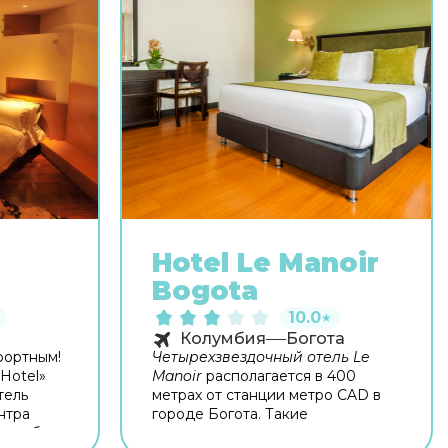
Hotel Le Manoir
Bogota
10.0
★
Колумбия
Богота
фортным!
Четырехзвездочный отель Le
 Hotel»
Manoir
располагается в 400
тель
метрах от станции метро CAD в
нтра
городе Богота. Такие
тает бар.
достопримечательности, как