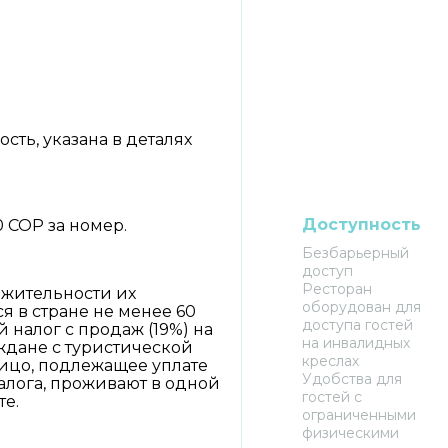
ть, указана в деталях
Доступность
0 COP за номер.
Безбарьерный
доступ
Ресторан
лжительности их
оборудован для
я в стране не менее 60
доступа гостей
налог с продаж (19%) на
на инвалидных
ждане с туристической
креслах
лицо, подлежащее уплате
Удобства для
налога, проживают в одной
гостей с
те.
ограниченными
физическими