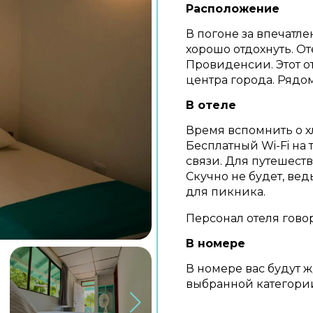
Расположение
В погоне за впечатл
хорошо отдохнуть. От
Провиденсии. Этот о
центра города. Рядо
В отеле
Время вспомнить о хл
Бесплатный Wi-Fi на 
связи. Для путешест
Скучно не будет, ве
для пикника.
Персонал отеля гово
В номере
В номере вас будут 
выбранной категори