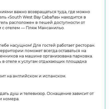
ениями важно возвращаться туда, где можно
ель «South West Bay Cabañas» находится в
тель расположен в пешей доступности от
м с отелем — Пляж Мансанильо.
ебе насущном! Для гостей работает ресторан.
территории поможет всегда оставаться на
венников на машине организована парковка.
дь в отеле к услугам отдыхающих площадка
рит на английском и испанском.
ждать душ и телевизор. Оснащение зависит от
и номера.