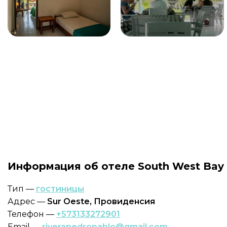
Информация об отеле South West Bay
Тип —
гостиницы
Адрес —
Sur Oeste, Провиденсия
Телефон —
+573133272901
Email —
riverapedropablo@gmail.com