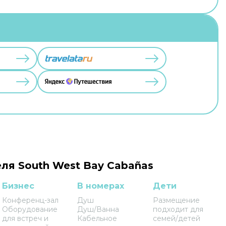
ля South West Bay Cabañas
Бизнес
В номерах
Дети
Конференц-зал
Душ
Размещение
Оборудование
Душ/Ванна
подходит для
для встреч и
Кабельное
семей/детей