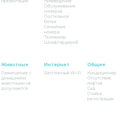
презентаций
телевидение
Обслуживание
номеров
Постельное
белье
Семейные
номера
Телевизор
Шкаф/гардероб
Животные
Интернет
Общее
Размещение с
Бесплатный Wi-Fi
Кондиционер
домашними
Отсутствие
животными не
лифтов
допускается
Сад
Стойка
регистрации