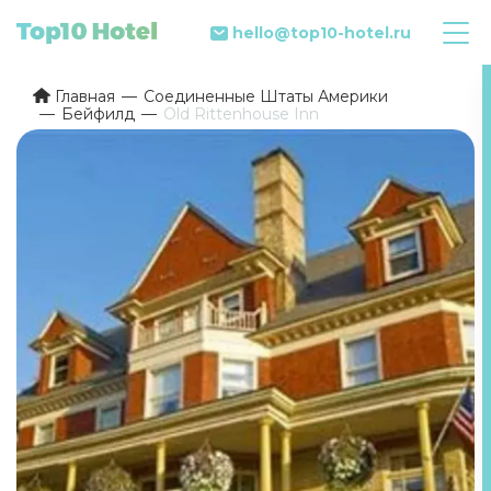
hello@top10-hotel.ru
Главная
Соединенные Штаты Америки
Бейфилд
Old Rittenhouse Inn