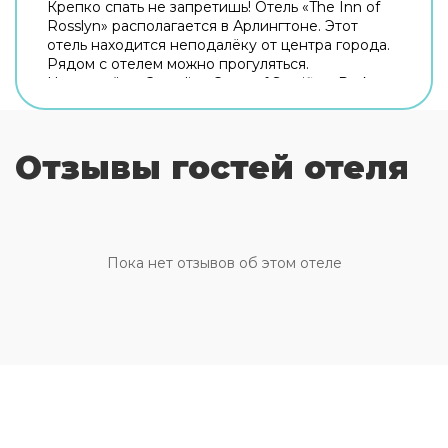
Крепко спать не запретишь! Отель «The Inn of
Rosslyn» располагается в Арлингтоне. Этот
отель находится неподалёку от центра города.
Рядом с отелем можно прогуляться.
Неподалёку: Canadian Cross of Sacrifice, Dark
Star Park и Кот-хаус. Если вы путешествуете на
машине, припарковаться можно будет на
бесплатной парковке. Дополнительно:
Отзывы гостей отеля
прачечная и гладильные услуги. Сотрудники
отеля поддержат беседу на английском и
испанском. В номере вас будут ждать душ.
Оснащение зависит от выбранной категории
номера.
Пока нет отзывов об этом отеле