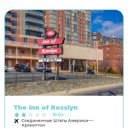
The Inn of Rosslyn
10.0
★
Соединенные Штаты Америки
Арлингтон