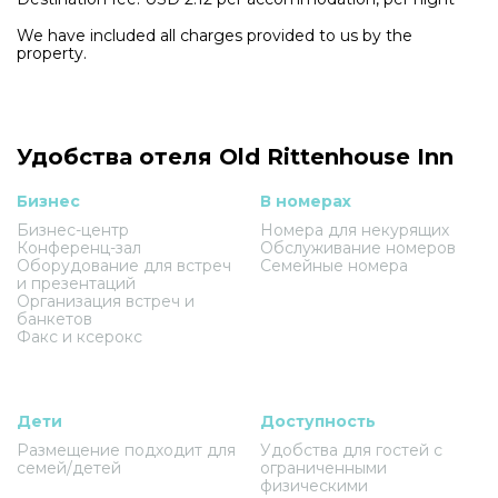
We have included all charges provided to us by the
property.
Удобства отеля Old Rittenhouse Inn
Бизнес
В номерах
Бизнес-центр
Номера для некурящих
Конференц-зал
Обслуживание номеров
Оборудование для встреч
Семейные номера
и презентаций
Организация встреч и
банкетов
Факс и ксерокс
Дети
Доступность
Размещение подходит для
Удобства для гостей с
семей/детей
ограниченными
физическими