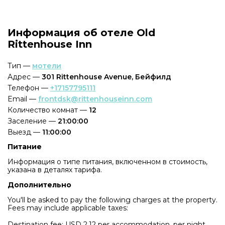
Информация об отеле Old
Rittenhouse Inn
Тип —
мотели
Адрес —
301 Rittenhouse Avenue, Бейфилд
Телефон —
+17157795111
Email —
frontdsk@rittenhouseinn.com
Количество комнат —
12
Заселение —
21:00:00
Выезд —
11:00:00
Питание
Информация о типе питания, включенном в стоимость,
указана в деталях тарифа.
Дополнительно
You'll be asked to pay the following charges at the property.
Fees may include applicable taxes:
Destination fee: USD 2.12 per accommodation, per night