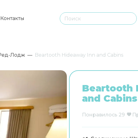
ы
Контакты
Ред-Лодж
Beartooth Hideaway Inn and Cabins
Beartooth 
and Cabins
Понравилось
29
П