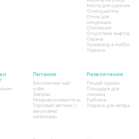
Мебель на улице
Места для курения
Огнетушитель
Отель для
некурящих
Отопление
Отсутствие лифтов
Охрана
Телевизор в лобби
Терраса
ал
Питание
Развлечения
т
Бесплатный чай/
Пеший туризм
йском
кофе
Площадка для
Завтрак
пикника
Микроволновая печь
Рыбалка
Торговый автомат с
Терраса для загара
закусками/
напитками