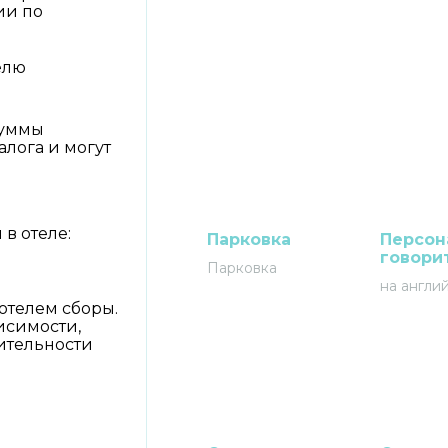
ии по
елю
Суммы
алога и могут
в отеле:
Парковка
Персон
говори
Парковка
а
на англи
отелем сборы.
исимости,
ительности