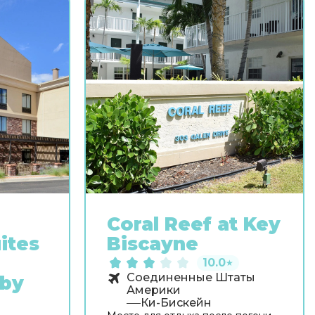
Coral Reef at Key
ites
Biscayne
10.0
★
Соединенные Штаты
 by
Америки
Ки-Бискейн