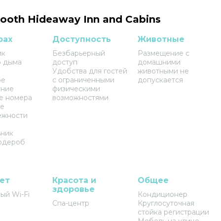
ooth Hideaway Inn and Cabins
рах
Доступность
Животные
ик
Безбарьерный
Размещение с
р дыма
доступ
домашними
Удобства для гостей
животными не
ое
с ограниченными
допускается
ение
физическими
е номера
возможностями
ые
ежности
ьник
рдероб
ет
Красота и
Общее
здоровье
ый Wi-Fi
Кондиционер
Спа-центр
Круглосуточная
стойка регистрации