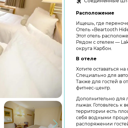
Соединенные Шт
Расположение
Ищешь, где переноч
Отель «Beartooth Hid
Этот отель расположе
Рядом с отелем — Lak
округа Карбон.
В отеле
Хотите оставаться на 
Специально для авто
Также для гостей в о
фитнес-центр.
Дополнительно для 
лыжах. Готовьтесь к 
территории есть пло
себя водными процед
распоряжении гостей