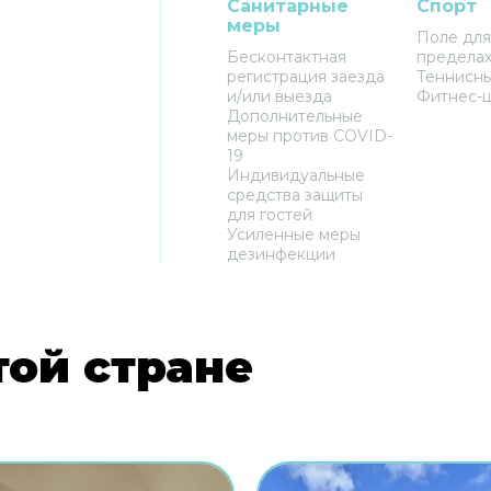
Санитарные
Спорт
меры
Поле для
Бесконтактная
пределах
регистрация заезда
Теннисны
и/или выезда
Фитнес-
Дополнительные
меры против COVID-
19
Индивидуальные
средства защиты
для гостей
Усиленные меры
дезинфекции
той стране