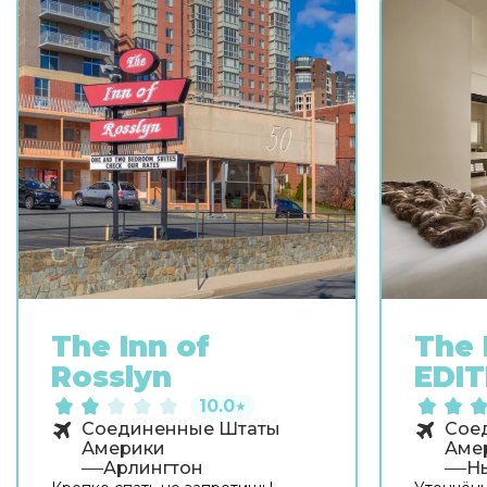
The Inn of
The 
Rosslyn
EDIT
10.0
★
Соединенные Штаты
Сое
Америки
Аме
Арлингтон
Н