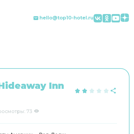
hello@top10-hotel.ru
Hideaway Inn
росмотры:
73