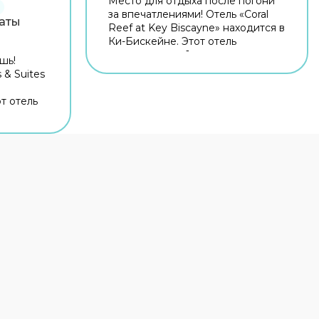
Место для отдыха после погони
за впечатлениями! Отель «Coral
аты
Reef at Key Biscayne» находится в
Ки-Бискейне. Этот отель
располагается 1 км от центра
шь!
города. Рядом с отелем можно
 & Suites
прогуляться. Неподалёку: Пляжи
Ки-Бискейн, Biscayne Community
т отель
Center & Village Green Park и
ку от
Пляж Крэндон. Бесплатный Wi-Fi
отелем
на территории поможет всегда
одалёку:
оставаться на связи. Для
n Canyon
путешественников на машине
й
организована бесплатная
ать
парковка. Если вы путешествуете
ь можно
на машине, припарковаться
 Wi-Fi на
можно будет на парковке рядом.
егда
Готовьтесь к весёлому и
ециально
насыщенному отдыху! На
ков
территории есть площадка для
я
пикника. Любители водных
венников
процедур оценят бассейн и
открытый бассейн. А ещё в
ля
распоряжении гостей прачечная,
а-центр.