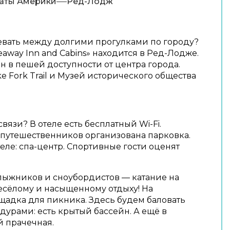
аты Америки
Ред-Лодж
евать между долгими прогулками по городу?
eaway Inn and Cabins» находится в Ред-Лодже.
н в пешей доступности от центра города.
e Fork Trail и Музей исторического общества
связи? В отеле есть бесплатный Wi-Fi.
путешественников организована парковка.
теле: спа-центр. Спортивные гости оценят
лыжников и сноубордистов — катание на
весёлому и насыщенному отдыху! На
щадка для пикника. Здесь будем баловать
урами: есть крытый бассейн. А ещё в
 прачечная.