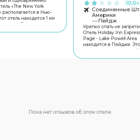
ный и одновременно
10.0
★
тель «The New York
Соединенные Шт
 располагается в Нью-
Америки
тот отель находится 1 км
Пейдж
а города. Рядом с отелем
Крепко спать не запрети
огуляться. Неподалёку:
Отель Holiday Inn Express
 of New York,
Page - Lake Powell Area
н-билдинг и Дом-музей
находится в Пейдже. Это
Рузвельта. Для гостей
располагается неподалё
 бар. Время вспомнить о
центра города. Рядом с 
сущном! Для гостей
можно прогуляться. Неп
 ресторан. На
Госпиталь Пейджа и Gle
ии работает бесплатный
Dam Overlook. Для госте
точняйте информацию
работает бар. Попробов
и заезде. Для
новые блюда и отдохнут
твенников на машине
в ресторане. Бесплатный
вана парковка. Также
территории поможет вс
ей в отеле: массажный
оставаться на связи. Сп
сауна и спа-центр.
для автопутешественни
Пока нет отзывов об этом отеле
м спорта подготовили
организована бесплатна
ентр и тренажёрный зал.
парковка. Для путешест
тников деловых встреч
на машине организована
трены конференц-зал и
парковка. Среди услуг д
ание для встреч и
красоты и здоровья — сп