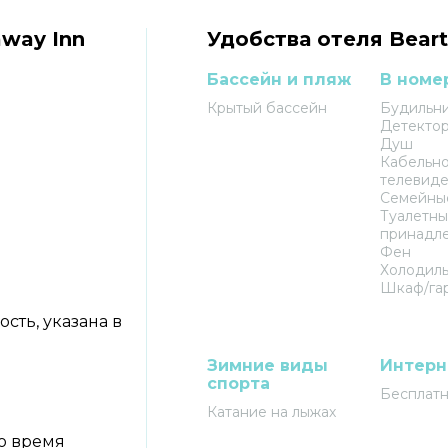
way Inn
Удобства отеля Beart
Бассейн и пляж
В номе
Крытый бассейн
Будильн
Детекто
Душ
Кабельн
телевид
Семейны
Туалетн
принадл
Фен
Холодил
Шкаф/га
сть, указана в
Зимние виды
Интерн
спорта
Бесплатн
Катание на лыжах
о время