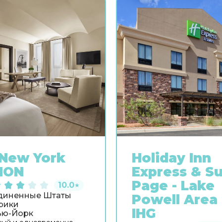
New York
Holiday Inn
ION
Express & Su
Page - Lake
10.0
★
диненные Штаты
Powell Area
рики
IHG
ью-Йорк