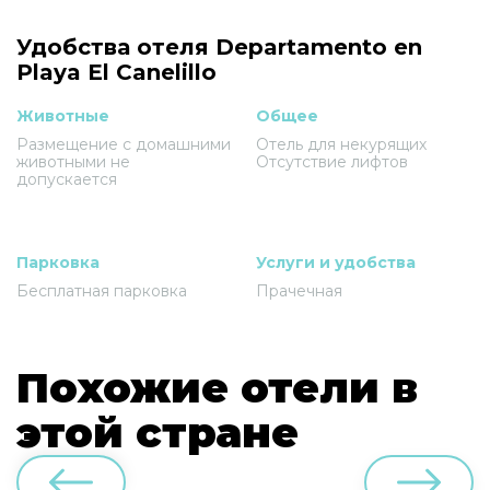
Удобства отеля Departamento en
Playa El Canelillo
Животные
Общее
Размещение с домашними
Отель для некурящих
животными не
Отсутствие лифтов
допускается
Парковка
Услуги и удобства
Бесплатная парковка
Прачечная
Похожие отели в
этой стране