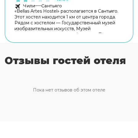
Чили
Сантьяго
«Bellas Artes Hostel» располагается в Сантьяго.
Этот хостел находится 1 км от центра города.
Рядом с хостелом — Государственный музей
изобразительных искусств, Музей
современного искусства и Форестал Парк.
Среди развлечений на территории — площадка
для пикника. Чтобы забронировать экскурсию,
обратитесь в экскурсионное бюро хостела. В
Отзывы гостей отеля
номере гостей ждут душ. Перечисленные
услуги есть не во всех номерах.
Пока нет отзывов об этом отеле