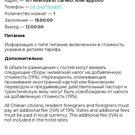
Адрес —
101 Avenida El Canelo, Альгарробо
Телефон —
56-945786881
Количество комнат —
1
Заселение —
15:00:00
Выезд —
12:00:00
Питание
Информация о типе питания, включенном в стоимость,
указана в деталях тарифа.
Дополнительно
В объекте размещения с гостей могут взимать
следующие сборы: чилийский налог на добавленную
стоимость (19%). Нерезиденты, оплачивающие
проживание иностранной картой или банковским
переводом и предъявившие действительный паспорт и
туристическую визу, могут быть освобождены от налога
на добавленную стоимость (19%).
All Chilean citizens, resident foreigners and foreigners must
pay an additional fee (IVA) of 19%. Rates and additional fees
must be paid in local currency. This additional fee (IVA) is
not included in the hotel rates.