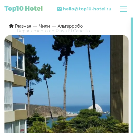
hello@top10-hotel.ru
Главная
Чили
Альгарробо
Departamento en Playa El Canelillo