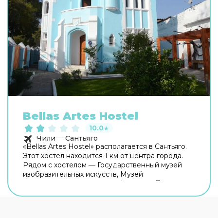
Bellas Artes Hostel
10.0
★
Чили
Сантьяго
«Bellas Artes Hostel» располагается в Сантьяго.
Этот хостел находится 1 км от центра города.
Рядом с хостелом — Государственный музей
изобразительных искусств, Музей
современного искусства и Форестал Парк.
Среди развлечений на территории — площадка
для пикника. Чтобы забронировать экскурсию,
обратитесь в экскурсионное бюро хостела. В