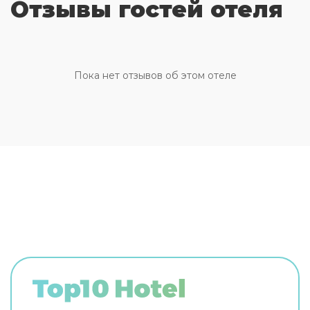
Отзывы гостей отеля
номере гостей ждут душ. Перечисленные
услуги есть не во всех номерах.
Пока нет отзывов об этом отеле