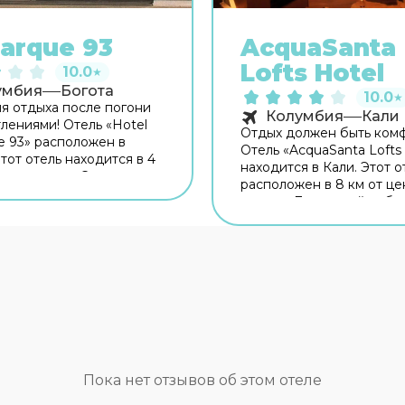
arque 93
AcquaSanta
Lofts Hotel
10.0
★
умбия
Богота
10.0
★
я отдыха после погони
Колумбия
Кали
тлениями! Отель «Hotel
Отдых должен быть ком
e 93» расположен в
Отель «AcquaSanta Lofts
тот отель находится в 4
находится в Кали. Этот о
нтра города. Скоротать
расположен в 8 км от це
и приятно провести
города. Для гостей рабо
ред сном в уютной
Время вспомнить о хлеб
е можно в баре. Для
насущном! Для гостей р
аботает ресторан. Хотите
ресторан. Бесплатный Wi
я на связи? В отеле есть
территории поможет вс
ый Wi-Fi. Специально
оставаться на связи. Есл
путешественников
путешествуете на машин
вана парковка. Гостям
припарковаться можно б
оступны следующие
парковке рядом. Среди у
ауна и спа-центр.
красоты и здоровья — м
но к услугам гостей, не
кабинет, сауна, паровая 
Пока нет отзывов об этом отеле
щих возможность
спа-центр. Любителям с
 спортом, фитнес-центр и