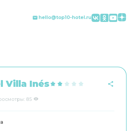
hello@top10-hotel.ru
 Villa Inés
росмотры:
85
та