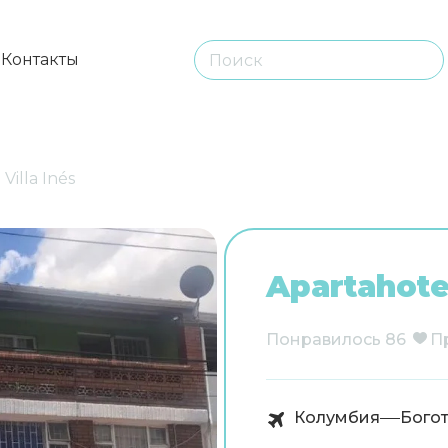
ы
Контакты
Villa Inés
Apartahotel
Понравилось
86
П
Колумбия
Бого