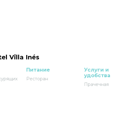
l Villa Inés
Питание
Услуги и
удобства
курящих
Ресторан
Прачечная