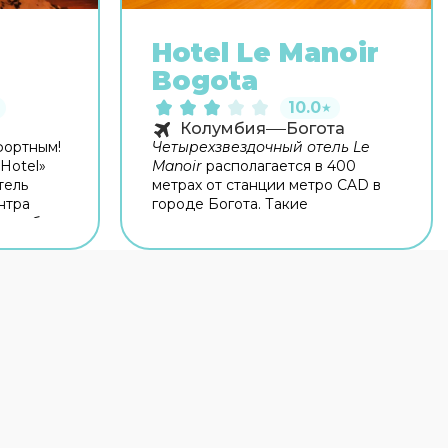
Hotel Le Manoir
Bogota
10.0
★
Колумбия
Богота
фортным!
Четырехзвездочный отель Le
 Hotel»
Manoir
располагается в 400
тель
метрах от станции метро CAD в
нтра
городе Богота. Такие
тает бар.
достопримечательности, как
е
Центральное кладбище, Центро
аботает
Хисторико и Национальный
-Fi на
музей, находятся в паре минут
егда
езды от отеля. В отеле Le Manoir
и вы
есть ресторан, где подаются
е,
блюда региональной и
удет на
интернациональной кухни, и
слуг для
лобби-бар с широким выбором
ассажный
напитков. Каждое утро для
баня и
гостей сервируется
порта
американский завтрак
.