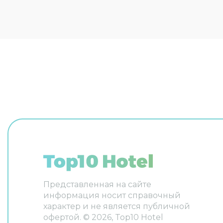
процедурами: есть бассейн. Если
тренажёр
планируете экскурсии, обратите
организо
внимание на экскурсионное
перегово
бюро отеля. Здесь рады
собеседо
животным. Допускается
предусмо
размещение с питомцами. Для
конферен
простоты передвижения
оборудов
возможна организация
передви
трансфера. Доступная среда:
организа
работает лифт. А ещё в
Доступна
распоряжении гостей прачечная,
Дополнит
химчистка, гладильные услуги,
химчистк
пресса, сейф и консьерж.
пресса, 
Сотрудники отеля поддержат
Персонал
беседу на английском,
английск
испанском, итальянском и
Площадь
французском. Чтобы вы могли
20.0 кв.
отдохнуть после долгого дня, в
будильни
номере есть телевизор, мини-бар
мини-бар
Представленная на сайте
и тапочки. Перечисленные услуги
есть не в
информация носит справочный
есть не во всех номерах.
характер и не является публичной
офертой. ©
2026
, Top10 Hotel