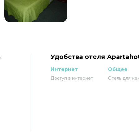
a
Удобства отеля Apartahote
Интернет
Общее
Доступ в интернет
Отель для не