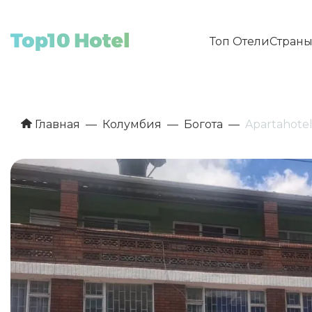
Топ Отели
Стран
Главная
Колумбия
Богота
Apartahotel 