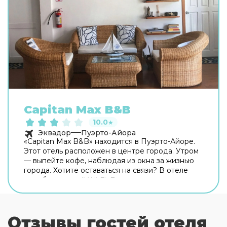
Capitan Max B&B
10.0
★
Эквадор
Пуэрто-Айора
«Capitan Max B&B» находится в Пуэрто-Айоре.
Этот отель расположен в центре города. Утром
— выпейте кофе, наблюдая из окна за жизнью
города. Хотите оставаться на связи? В отеле
есть бесплатный Wi-Fi. Дополнительно:
прачечная, гладильные услуги и сейф.
Сотрудники отеля поддержат беседу на
английском и испанском. В номере гостей ждут
Отзывы гостей отеля
душ. Перечисленные услуги есть не во всех