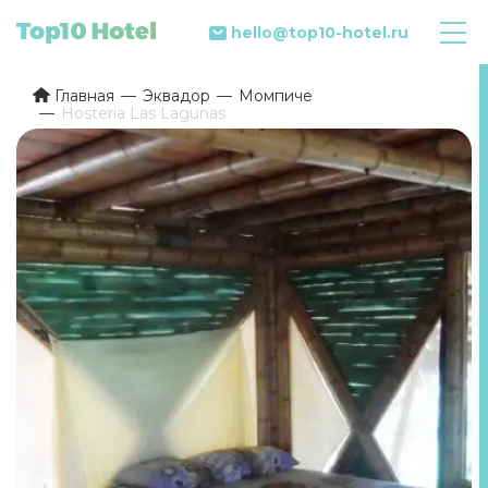
hello@top10-hotel.ru
Главная
Эквадор
Момпиче
Hosteria Las Lagunas