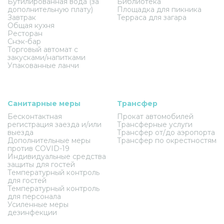
Бутилированная вода (за
Библиотека
дополнительную плату)
Площадка для пикника
Завтрак
Терраса для загара
Общая кухня
Ресторан
Снэк-бар
Торговый автомат с
закусками/напитками
Упакованные ланчи
Санитарные меры
Трансфер
Бесконтактная
Прокат автомобилей
регистрация заезда и/или
Трансферные услуги
выезда
Трансфер от/до аэропорта
Дополнительные меры
Трансфер по окрестностям
против COVID-19
Индивидуальные средства
защиты для гостей
Температурный контроль
для гостей
Температурный контроль
для персонала
Усиленные меры
дезинфекции