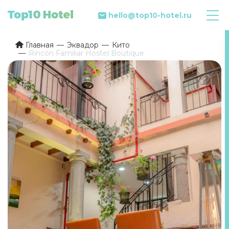
hello@top10-hotel.ru
Главная
Эквадор
Кито
Rincón Familiar Hostel Boutique