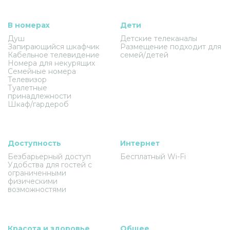
В номерах
Дети
Душ
Детские телеканалы
Запирающийся шкафчик
Размещение подходит для
Кабельное телевидение
семей/детей
Номера для некурящих
Семейные номера
Телевизор
Туалетные
принадлежности
Шкаф/гардероб
Доступность
Интернет
Безбарьерный доступ
Бесплатный Wi-Fi
Удобства для гостей с
ограниченными
физическими
возможностями
Красота и здоровье
Общее