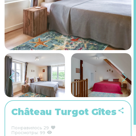
Château Turgot Gîtes
Понравилось
29
Просмотры:
99