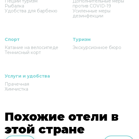
Пеший туризм
Дополнительные меры
Рыбалка
против COVID-19
Удобства для барбекю
Усиленные меры
дезинфекции
Спорт
Туризм
Катание на велосипеде
Экскурсионное бюро
Теннисный корт
Услуги и удобства
Прачечная
Химчистка
Похожие отели в
этой стране