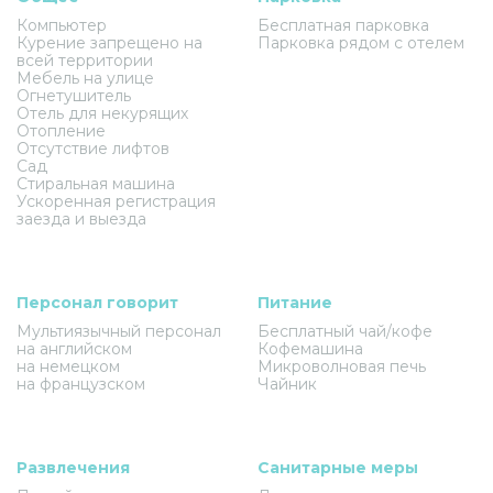
Компьютер
Бесплатная парковка
Курение запрещено на
Парковка рядом с отелем
всей территории
Мебель на улице
Огнетушитель
Отель для некурящих
Отопление
Отсутствие лифтов
Сад
Стиральная машина
Ускоренная регистрация
заезда и выезда
Персонал говорит
Питание
Мультиязычный персонал
Бесплатный чай/кофе
на английском
Кофемашина
на немецком
Микроволновая печь
на французском
Чайник
Развлечения
Санитарные меры