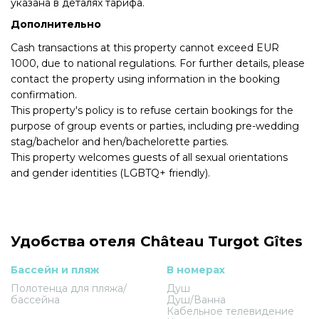
указана в деталях тарифа.
Дополнительно
Cash transactions at this property cannot exceed EUR
1000, due to national regulations. For further details, please
contact the property using information in the booking
confirmation.
This property's policy is to refuse certain bookings for the
purpose of group events or parties, including pre-wedding
stag/bachelor and hen/bachelorette parties.
This property welcomes guests of all sexual orientations
and gender identities (LGBTQ+ friendly).
Удобства отеля Château Turgot Gîtes
Бассейн и пляж
В номерах
Полотенца для пляжа/
Душ
бассейна
Душ/Ванна
Кабельное телевидение