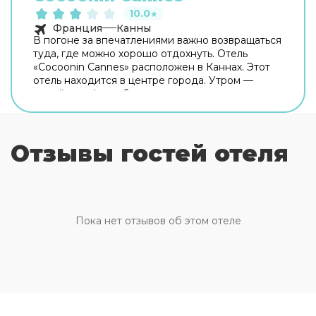
10.0
★
Франция
Канны
В погоне за впечатлениями важно возвращаться
туда, где можно хорошо отдохнуть. Отель
«Cocoonin Cannes» расположен в Каннах. Этот
отель находится в центре города. Утром —
выпейте кофе, наблюдая из окна за жизнью
города. Рядом с отелем можно прогуляться.
Неподалёку: Каннская ратуша, Церковь Нотр-
Дам-д'Эсперанс и Продуктовый рынок Forville
Отзывы гостей отеля
Provencal. На территории работает бесплатный
Wi-Fi. Уточняйте информацию сразу при заезде.
Чтобы путешествие было не только приятным,
но и удобным, гости могут заказать трансфер.
Сотрудники отеля поддержат беседу на
английском, итальянском и французском.
Пока нет отзывов об этом отеле