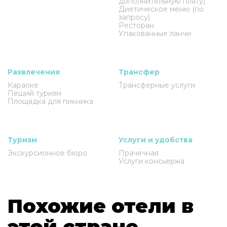
дополнительную плату)
Диетическое меню (по
запросу)
Ресторан
Упакованные ланчи
Развлечения
Трансфер
Караоке
Трансферные услуги
Пеший туризм
Площадка для пикника
Туризм
Услуги и удобства
Экскурсионное бюро
Прачечная
Услуги консьержа
Похожие отели в
этой стране