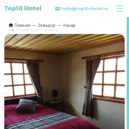
hello@top10-hotel.ru
Главная
Эквадор
Канар
Hostería La Condesa