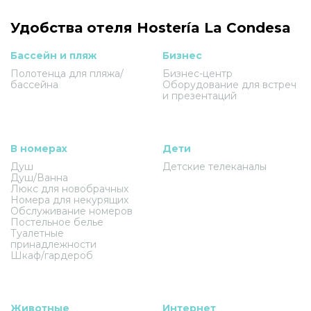
Удобства отеля Hostería La Condesa
Бассейн и пляж
Бизнес
Полотенца для пляжа/
Бизнес-центр
бассейна
Оборудование для встреч
и презентаций
В номерах
Дети
Душ
Детские телеканалы
Душ/Ванна
Люкс для новобрачных
Номера для некурящих
Обслуживание номеров
Постельное белье
Туалетные
принадлежности
Шкаф/гардероб
Животные
Интернет