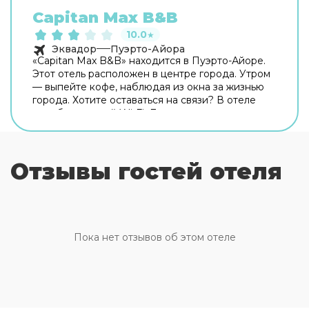
Capitan Max B&B
10.0
★
Эквадор
Пуэрто-Айора
«Capitan Max B&B» находится в Пуэрто-Айоре.
Этот отель расположен в центре города. Утром
— выпейте кофе, наблюдая из окна за жизнью
города. Хотите оставаться на связи? В отеле
есть бесплатный Wi-Fi. Дополнительно:
прачечная, гладильные услуги и сейф.
Сотрудники отеля поддержат беседу на
английском и испанском. В номере гостей ждут
Отзывы гостей отеля
душ. Перечисленные услуги есть не во всех
номерах.
Пока нет отзывов об этом отеле