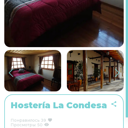
Hostería La Condesa
Понравилось
39
Просмотры:
50