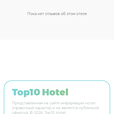
оставлять дома: разрешается бесплатное
проживание с питомцем. Для простоты
передвижения возможна организация
Пока нет отзывов об этом отеле
трансфера. Доступная среда: работает лифт. А
ещё в распоряжении гостей прачечная и сейф.
Сотрудники гостевого дома поддержат беседу
на английском и итальянском. В номере вас
будут ждать телевизор. Перечисленные услуги
есть не во всех номерах.
Представленная на сайте информация носит
справочный характер и не является публичной
офертой. ©
2026
, Top10 Hotel