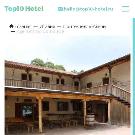
hello@top10-hotel.ru
Главная
Италия
Понте-нелле-Альпи
Agriturismo Cornolade