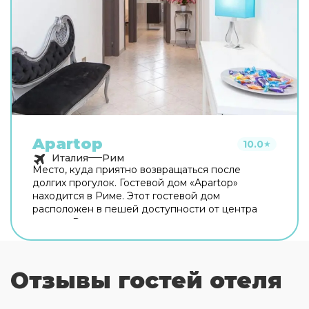
Apartop
10.0
★
Италия
Рим
Место, куда приятно возвращаться после
долгих прогулок. Гостевой дом «Apartop»
находится в Риме. Этот гостевой дом
расположен в пешей доступности от центра
города. Рядом с гостевым домом можно
прогуляться. Неподалёку: Оттавиано — Сан
Пьетро — Музеи Ватикани, Сикстинская
капелла и Ватикан. Хотите оставаться на связи?
Отзывы гостей отеля
В гостевом доме есть бесплатный Wi-Fi. Для
путешественников на машине организована
платная парковка. Любимца не придётся