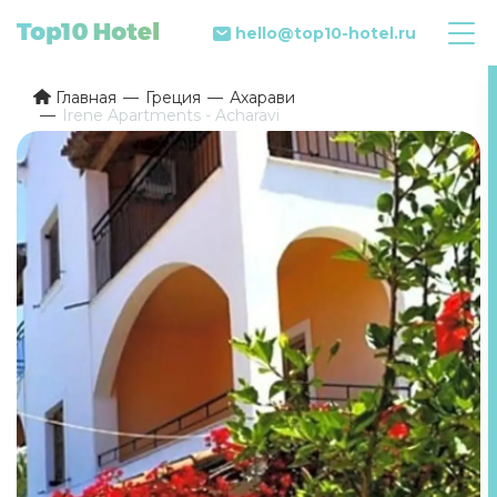
hello@top10-hotel.ru
Главная
Греция
Ахарави
Irene Apartments - Acharavi