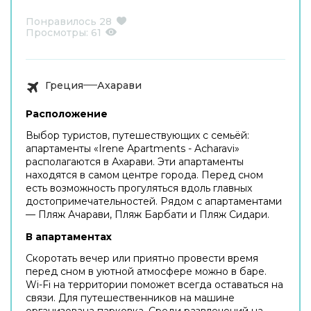
Понравилось
28
Просмотры:
61
Греция
Ахарави
Расположение
Выбор туристов, путешествующих с семьёй:
апартаменты «Irene Apartments - Acharavi»
располагаются в Ахарави. Эти апартаменты
находятся в самом центре города. Перед сном
есть возможность прогуляться вдоль главных
достопримечательностей. Рядом с апартаментами
— Пляж Ачарави, Пляж Барбати и Пляж Сидари.
В апартаментах
Скоротать вечер или приятно провести время
перед сном в уютной атмосфере можно в баре.
Wi-Fi на территории поможет всегда оставаться на
связи. Для путешественников на машине
организована парковка. Среди развлечений на