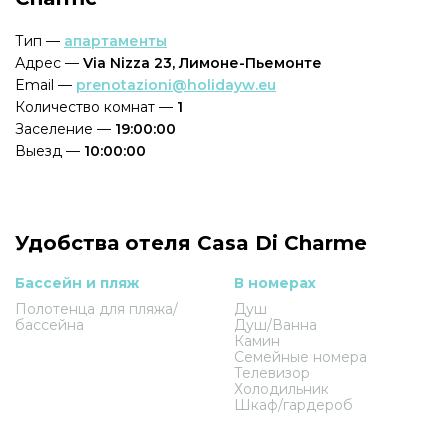
Тип —
апартаменты
Адрес —
Via Nizza 23, Лимоне-Пьемонте
Email —
prenotazioni@holidayw.eu
Количество комнат —
1
Заселение —
19:00:00
Выезд —
10:00:00
Удобства отеля Casa Di Charme
Бассейн и пляж
В номерах
Полотенца для пляжа/
Душ
бассейна
Душ/Ванна
Камин
Семейные номера
Телевизор
Холодильник
Шкаф/гардероб