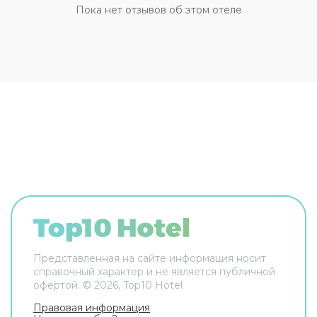
передвижения возможна организация
Пока нет отзывов об этом отеле
трансфера. Доступная среда: работает лифт. А
ещё в распоряжении гостей прачечная и сейф.
Сотрудники гостевого дома поддержат беседу
на английском и итальянском. В номере вас
будут ждать телевизор. Перечисленные услуги
есть не во всех номерах.
Представленная на сайте информация носит
справочный характер и не является публичной
офертой. ©
2026
, Top10 Hotel
Правовая информация