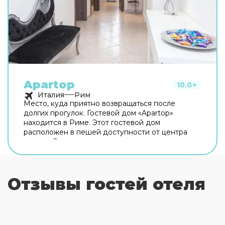
Apartop
10.0
★
Италия
Рим
Место, куда приятно возвращаться после
долгих прогулок. Гостевой дом «Apartop»
находится в Риме. Этот гостевой дом
расположен в пешей доступности от центра
города. Рядом с гостевым домом можно
прогуляться. Неподалёку: Оттавиано — Сан
Пьетро — Музеи Ватикани, Сикстинская
капелла и Ватикан. Хотите оставаться на связи?
Отзывы гостей отеля
В гостевом доме есть бесплатный Wi-Fi. Для
путешественников на машине организована
платная парковка. Любимца не придётся
оставлять дома: разрешается бесплатное
проживание с питомцем. Для простоты