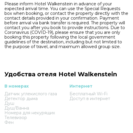
Please inform Hotel Walkenstein in advance of your
expected arrival time. You can use the Special Requests
box when booking, or contact the property directly with the
contact details provided in your confirmation. Payment
before arrival via bank transfer is required. The property will
contact you after you book to provide instructions. Due to
Coronavirus (COVID-19), please ensure that you are only
booking this property following the local government
guidelines of the destination, including but not limited to
the purpose of travel, and maximum allowed group size.
Удобства отеля Hotel Walkenstein
В номерах
Интернет
Датчик углекислого газа
Бесплатный Wi-Fi
Детектор дыма
Доступ в интернет
Душ
Душ/Ванна
Номера для некурящих
Телевизор
Фен