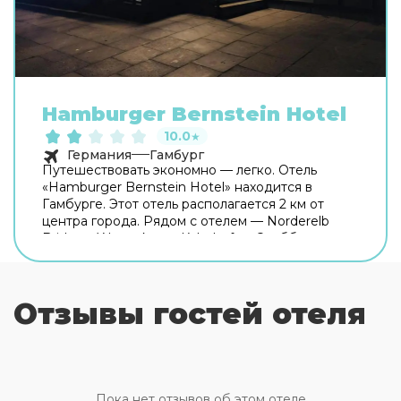
Hamburger Bernstein Hotel
10.0
★
Германия
Гамбург
Путешествовать экономно — легко. Отель
«Hamburger Bernstein Hotel» находится в
Гамбурге. Этот отель располагается 2 км от
центра города. Рядом с отелем — Norderelb
Bridges, Wasserkunst Kaltehofe и Эльббрюккен.
Бесплатный Wi-Fi на территории поможет
всегда оставаться на связи. Специально для
автопутешественников организована
Отзывы гостей отеля
бесплатная парковка. Если вы путешествуете на
машине, припарковаться можно будет на
парковке рядом. Персонал отеля говорит на
английском и немецком. В номере вы найдёте
душ и телевизор. Перечисленные услуги есть
не во всех номерах.
Пока нет отзывов об этом отеле