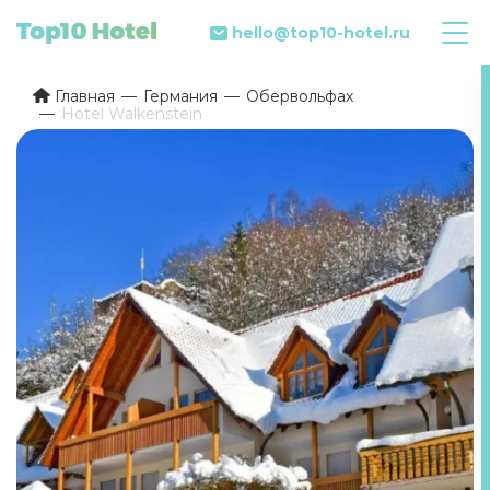
hello@top10-hotel.ru
Главная
Германия
Обервольфах
Hotel Walkenstein