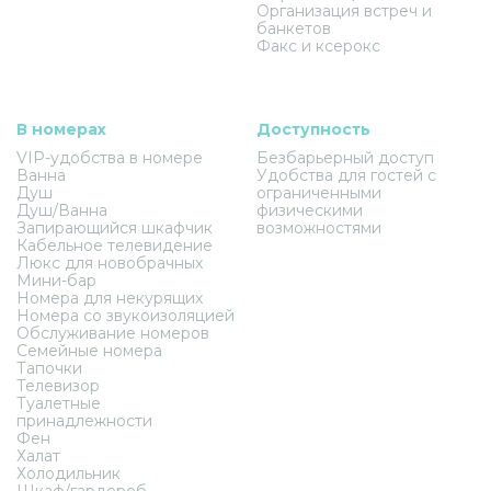
Организация встреч и
банкетов
Факс и ксерокс
В номерах
Доступность
VIP-удобства в номере
Безбарьерный доступ
Ванна
Удобства для гостей с
Душ
ограниченными
Душ/Ванна
физическими
Запирающийся шкафчик
возможностями
Кабельное телевидение
Люкс для новобрачных
Мини-бар
Номера для некурящих
Номера со звукоизоляцией
Обслуживание номеров
Семейные номера
Тапочки
Телевизор
Туалетные
принадлежности
Фен
Халат
Холодильник
Шкаф/гардероб