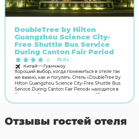
DoubleTree by Hilton
Guangzhou Science City-
Free Shuttle Bus Service
During Canton Fair Period
10.0
★
Китай
Гуанчжоу
Хороший выбор, когда понежиться в отеле так
же важно, как и погулять. Отель «DoubleTree by
Hilton Guangzhou Science City-Free Shuttle Bus
Service During Canton Fair Period» находится в
Гуанчжоу. Этот отель расположен в 23 км от
центра города. Рядом с отелем можно
прогуляться. Неподалёку: Луоганг, Парк Тяньхэ
и Торговый центр СИТИК-Плаза. Скоротать
Отзывы гостей отеля
вечер или приятно провести время перед сном
в уютной атмосфере можно в баре. Для гостей
работает ресторан. Попробуйте кофе в кафе —
вдруг именно он станет лучшим в городе?