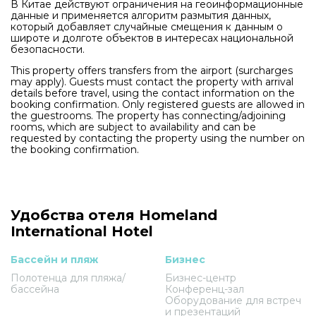
В Китае действуют ограничения на геоинформационные
данные и применяется алгоритм размытия данных,
который добавляет случайные смещения к данным о
широте и долготе объектов в интересах национальной
безопасности.
This property offers transfers from the airport (surcharges
may apply). Guests must contact the property with arrival
details before travel, using the contact information on the
booking confirmation. Only registered guests are allowed in
the guestrooms. The property has connecting/adjoining
rooms, which are subject to availability and can be
requested by contacting the property using the number on
the booking confirmation.
Удобства отеля Homeland
International Hotel
Бассейн и пляж
Бизнес
Полотенца для пляжа/
Бизнес-центр
бассейна
Конференц-зал
Оборудование для встреч
и презентаций