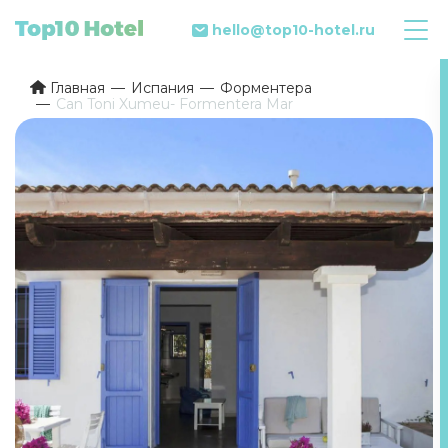
hello@top10-hotel.ru
Главная
Испания
Форментера
Can Toni Xumeu- Formentera Mar