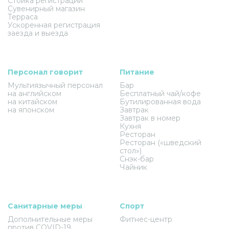
Стойка регистрации
Сувенирный магазин
Терраса
Ускоренная регистрация
заезда и выезда
Персонал говорит
Питание
Мультиязычный персонал
Бар
на английском
Бесплатный чай/кофе
на китайском
Бутилированная вода
на японском
Завтрак
Завтрак в номер
Кухня
Ресторан
Ресторан («шведский
стол»)
Снэк-бар
Чайник
Санитарные меры
Спорт
Дополнительные меры
Фитнес-центр
против COVID-19