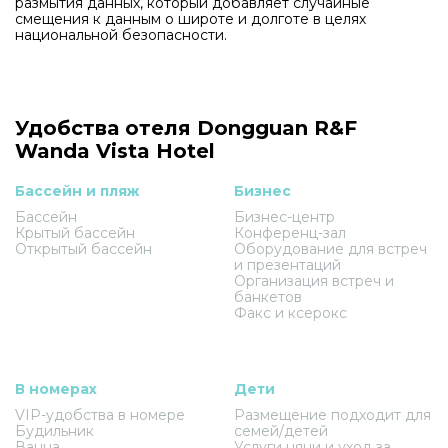
размытия данных, который добавляет случайные
смещения к данным о широте и долготе в целях
национальной безопасности.
Удобства отеля Dongguan R&F
Wanda Vista Hotel
Бассейн и пляж
Бизнес
Бассейн
Бизнес-центр
Крытый бассейн
Конференц-зал
Открытый бассейн
Оборудование для встреч
и презентаций
Организация встреч и
банкетов
Факс и ксерокс
В номерах
Дети
VIP-удобства в номере
Размещение подходит для
Будильник
семей/детей
Ванна
Услуги няни и уход за