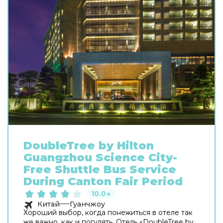
DoubleTree by Hilton
Guangzhou Science City-
Free Shuttle Bus Service
During Canton Fair Period
10.0
★
Китай
Гуанчжоу
Хороший выбор, когда понежиться в отеле так
же важно, как и погулять. Отель «DoubleTree by