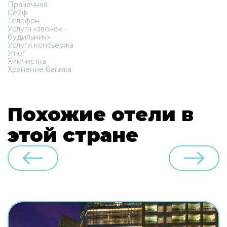
Прачечная
Сейф
Телефон
Услуга «звонок -
будильник»
Услуги консьержа
Утюг
Химчистка
Хранение багажа
Похожие отели в
этой стране