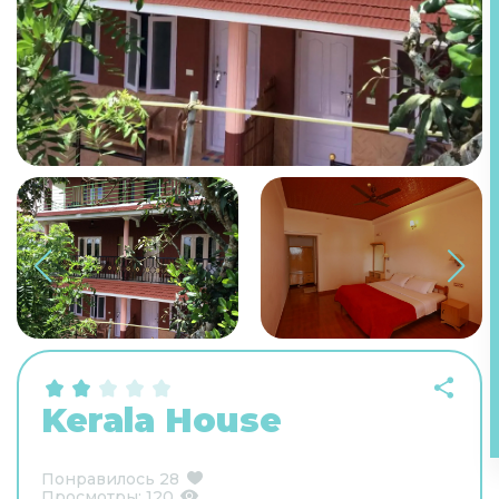
Kerala House
Понравилось
28
Просмотры:
120