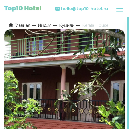
hello@top10-hotel.ru
Главная
Индия
Кумили
Kerala House