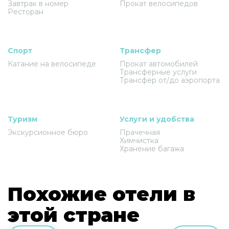
Завтрак в номер
Прокат велосипедов
Ресторан
Спорт
Трансфер
Катание на велосипеде
Прокат автомобилей
Трансферные услуги
Трансфер от/до аэропорта
Туризм
Услуги и удобства
Экскурсионное бюро
Прачечная
Химчистка
Хранение багажа
Похожие отели в
этой стране