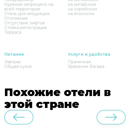
Курение запрещено на
на китайском
всей территории
на корейском
Отель для некурящих
на японском
Отопление
Отсутствие лифтов
Стойка регистрации
Терраса
Питание
Услуги и удобства
Завтрак
Прачечная
Общая кухня
Хранение багажа
Похожие отели в
этой стране