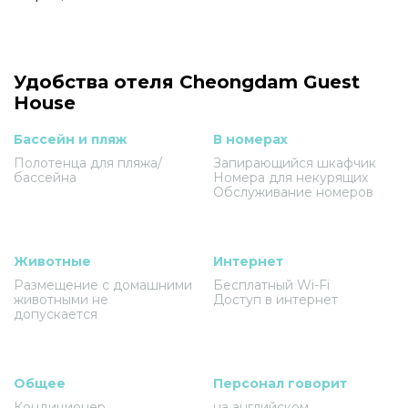
Удобства отеля Cheongdam Guest
House
Бассейн и пляж
В номерах
Полотенца для пляжа/
Запирающийся шкафчик
бассейна
Номера для некурящих
Обслуживание номеров
Животные
Интернет
Размещение с домашними
Бесплатный Wi-Fi
животными не
Доступ в интернет
допускается
Общее
Персонал говорит
Кондиционер
на английском