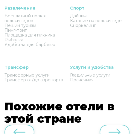
Развлечения
Спорт
Бесплатный прокат
Дайвинг
велосипедов
Катание на велосипеде
Пеший туризм
Сноркелинг
Пинг-понг
Площадка для пикника
Рыбалка
Удобства для барбекю
Трансфер
Услуги и удобства
Трансферные услуги
Гладильные услуги
Трансфер от/до аэропорта
Прачечная
Похожие отели в
этой стране