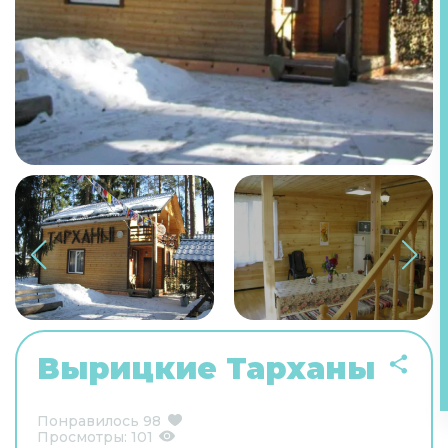
Вырицкие Тарханы
Понравилось
98
Просмотры:
101