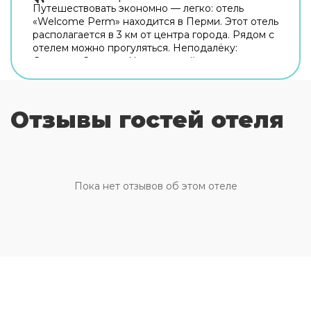
Путешествовать экономно — легко: отель
«Welcome Perm» находится в Перми. Этот отель
располагается в 3 км от центра города. Рядом с
отелем можно прогуляться. Неподалёку:
Стадион «Звезда», Центральный парк
развлечений им. Горького и Сквер им.
Миндовского. Общая кухня оборудована для
самостоятельного приготовления пищи.
Отзывы гостей отеля
Бесплатный Wi-Fi на территории поможет
всегда оставаться на связи. А ещё в
распоряжении гостей индивидуальная
регистрация заезда и отъезда. Чтобы вы могли
отдохнуть после долгого дня, в номере есть
телевизор. Перечисленные услуги есть не во
Пока нет отзывов об этом отеле
всех номерах.