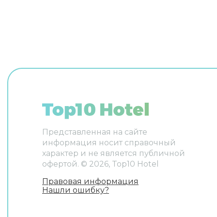
английск
индивидуальная регистрация
и францу
заезда и отъезда, гладильные
отдохнут
услуги, сейф и консьерж.
номере е
Персонал бутик-отеля говорит на
Оснащени
английском и испанском. В
выбранно
номере вас будут ждать
телевизор. Перечисленные
услуги есть не во всех номерах.
Представленная на сайте
информация носит справочный
характер и не является публичной
офертой. ©
2026
, Top10 Hotel
Правовая информация
Нашли ошибку?