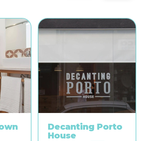
Town
Decanting Porto
House