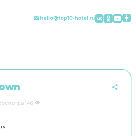
hello@top10-hotel.ru
town
росмотры:
46
ту