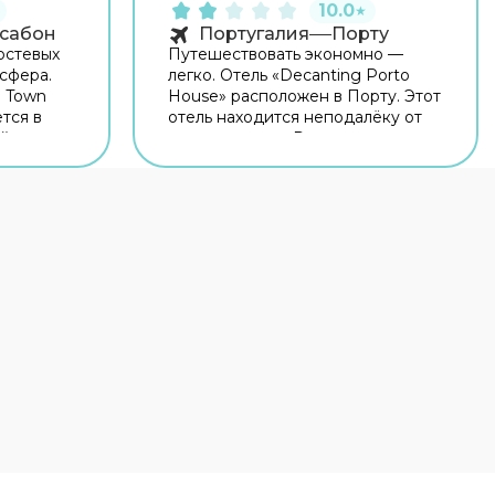
10.0
★
сабон
Португалия
Порту
остевых
Путешествовать экономно —
сфера.
легко. Отель «Decanting Porto
d Town
House» расположен в Порту. Этот
тся в
отель находится неподалёку от
ой дом
центра города. Рядом с отелем —
т центра
Часовня Алмаш, Рынок Bolhão и
ым домом
Театр Coliseu do Porto. Для гостей
одалёку:
работает бар. Хотите оставаться
Chiado и
на связи? В отеле есть
бесплатный Wi-Fi. Для
гостевом
путешественников на машине
-Fi. Для
организована парковка.
ашине
Специально для
рковка.
автопутешественников
ома
организована платная парковка.
Гостям также доступны
стей
следующие услуги: врач. Чтобы
забронировать экскурсию,
обратитесь в экскурсионное
мера.
бюро отеля. Чтобы путешествие
было не только приятным, но и