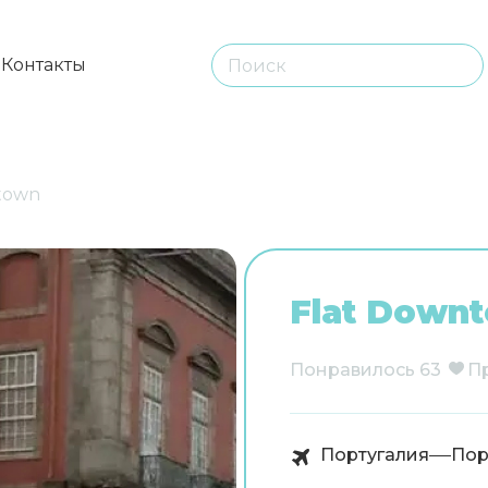
ы
Контакты
town
Flat Down
Понравилось
63
П
Португалия
Пор