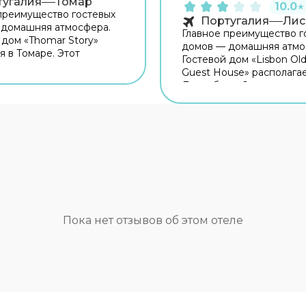
тугалия
Томар
10.0
★
преимущество гостевых
Португалия
Лис
 домашняя атмосфера.
Главное преимущество г
 дом «Thomar Story»
домов — домашняя атмо
я в Томаре. Этот
Гостевой дом «Lisbon Ol
 дом располагается в
Guest House» располагае
орода. Перед сном есть
Лиссабоне. Этот гостев
сть прогуляться вдоль
находится неподалёку о
города. Рядом с гостев
мечательностей. Рядом
можно прогуляться. Неп
ым домом — Synagogue
Ribeira das Naus, Музей 
 Núcleo De Arte
Кайш ду Содре. Хотите
rânea и Capela de Nossa
оставаться на связи? В 
da Conceicao. Хотите
доме есть бесплатный Wi
ся на связи? В гостевом
путешественников на м
ь бесплатный Wi-Fi. Если
организована платная па
ествуете на машине,
Сотрудники гостевого д
Пока нет отзывов об этом отеле
ваться можно будет на
поддержат беседу на
ой парковке. Для
английском. В номере го
твенников на машине
ждут душ и телевизор.
вана парковка. Гостям
Оснащение зависит от
 и другие услуги.
выбранной категории но
, сейф. Персонал
о дома говорит на