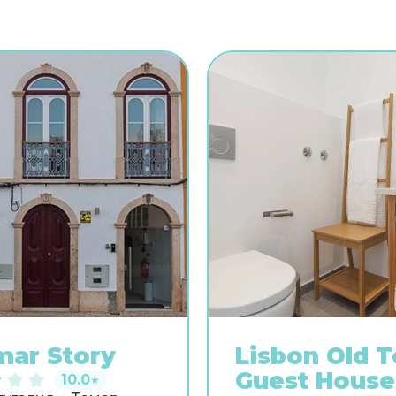
ar Story
Lisbon Old 
Guest House
10.0
★