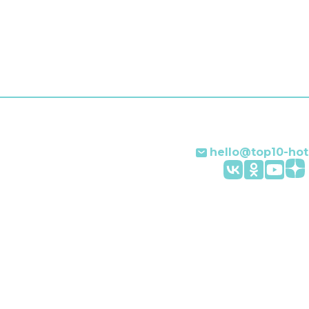
ом, испанском, немецком
зском. Чтобы вы могли
ь после долгого дня, в
сть телевизор.
е зависит от
й категории номера.
hello@top10-hot