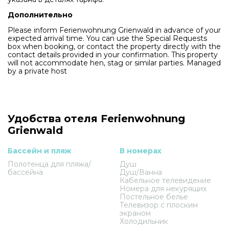
Дополнительно
Please inform Ferienwohnung Grienwald in advance of your
expected arrival time. You can use the Special Requests
box when booking, or contact the property directly with the
contact details provided in your confirmation. This property
will not accommodate hen, stag or similar parties. Managed
by a private host
Удобства отеля Ferienwohnung
Grienwald
Бассейн и пляж
В номерах
Полотенца для пляжа/
Душ
бассейна
Душ/Ванна
Кабельное телевидение
Номера для некурящих
Постельное белье
Телевизор с плоским
экраном
Холодильник