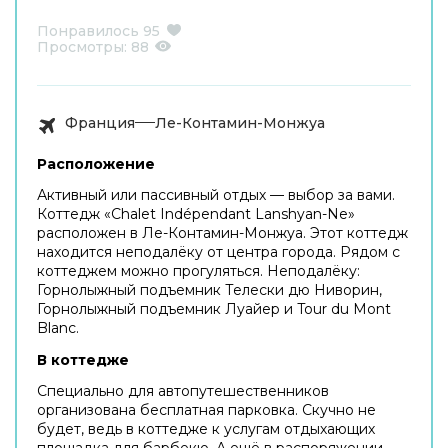
Понравилось
95
Просмотры:
88
Франция
Ле-Контамин-Монжуа
Расположение
Активный или пассивный отдых — выбор за вами.
Коттедж «Chalet Indépendant Lanshyan-Ne»
расположен в Ле-Контамин-Монжуа. Этот коттедж
находится неподалёку от центра города. Рядом с
коттеджем можно прогуляться. Неподалёку:
Горнолыжный подъемник Телеcки дю Ниворин,
Горнолыжный подъемник Луайер и Tour du Mont
Blanc.
В коттедже
Специально для автопутешественников
организована бесплатная парковка. Скучно не
будет, ведь в коттедже к услугам отдыхающих
площадка для барбекю. А ещё в распоряжении