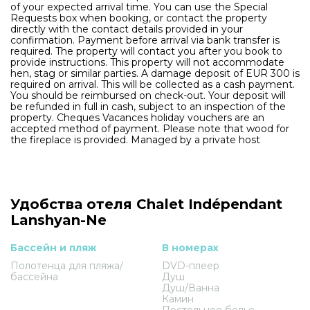
of your expected arrival time. You can use the Special
Requests box when booking, or contact the property
directly with the contact details provided in your
confirmation. Payment before arrival via bank transfer is
required. The property will contact you after you book to
provide instructions. This property will not accommodate
hen, stag or similar parties. A damage deposit of EUR 300 is
required on arrival. This will be collected as a cash payment.
You should be reimbursed on check-out. Your deposit will
be refunded in full in cash, subject to an inspection of the
property. Cheques Vacances holiday vouchers are an
accepted method of payment. Please note that wood for
the fireplace is provided. Managed by a private host
Удобства отеля Chalet Indépendant
Lanshyan-Ne
Бассейн и пляж
В номерах
Полотенца для пляжа/
DVD-плеер
бассейна
Душ
Душ/Ванна
Камин
Постельное белье