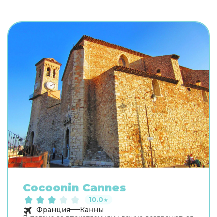
Cocoonin Cannes
10.0
★
Франция
Канны