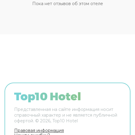
услуги, пресса, прокат автомобилей, сейф и
Пока нет отзывов об этом отеле
консьерж. Сотрудники отеля поддержат беседу
на английском, испанском и французском.
Чтобы вы могли отдохнуть после долгого дня, в
номере есть будильник, душ, телевизор и мини-
бар. Оснащение зависит от выбранной
категории номера.
Представленная на сайте информация носит
справочный характер и не является публичной
офертой. ©
2026
, Top10 Hotel
Правовая информация