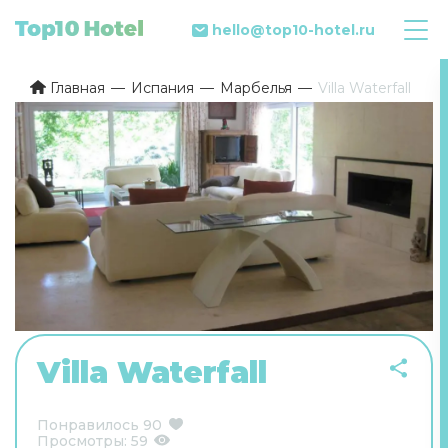
hello@top10-hotel.ru
Главная
Испания
Марбелья
Villa Waterfall
Villa Waterfall
Понравилось
90
Просмотры:
59