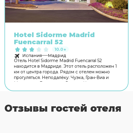
Hotel Sidorme Madrid
Fuencarral 52
10.0
★
Испания
Мадрид
Отель Hotel Sidorme Madrid Fuencarral 52
находится в Мадриде. Этот отель расположен 1
км от центра города. Рядом с отелем можно
прогуляться. Неподалёку: Чуэка, Гран-Виа и
Монастырь Дескальсас Реалес. На территории
работает бесплатный Wi-Fi. Уточняйте
информацию сразу при заезде. Припарковаться
можно будет на парковке рядом. Чтобы
Отзывы гостей отеля
забронировать экскурсию, обратитесь в
экскурсионное бюро отеля. Удобно для гостей
с ограниченными возможностями: на верхние
этажи гостей поднимает лифт. А ещё в
распоряжении гостей прачечная, гладильные