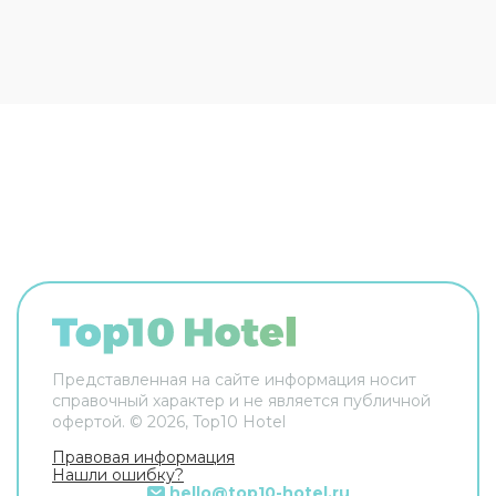
консьерж. Сотрудники отеля поддержат беседу
на английском, испанском и французском.
Чтобы вы могли отдохнуть после долгого дня, в
номере есть будильник, душ, телевизор и мини-
бар. Оснащение зависит от выбранной
категории номера.
Представленная на сайте информация носит
справочный характер и не является публичной
офертой. ©
2026
, Top10 Hotel
Правовая информация
Нашли ошибку?
hello@top10-hotel.ru