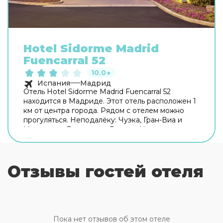
Hotel Sidorme Madrid
Fuencarral 52
10.0
★
Испания
Мадрид
Отель Hotel Sidorme Madrid Fuencarral 52
находится в Мадриде. Этот отель расположен 1
км от центра города. Рядом с отелем можно
прогуляться. Неподалёку: Чуэка, Гран-Виа и
Монастырь Дескальсас Реалес. На территории
работает бесплатный Wi-Fi. Уточняйте
информацию сразу при заезде. Припарковаться
можно будет на парковке рядом. Чтобы
Отзывы гостей отеля
забронировать экскурсию, обратитесь в
экскурсионное бюро отеля. Удобно для гостей
с ограниченными возможностями: на верхние
этажи гостей поднимает лифт. А ещё в
распоряжении гостей прачечная, гладильные
услуги, пресса, прокат автомобилей, сейф и
Пока нет отзывов об этом отеле