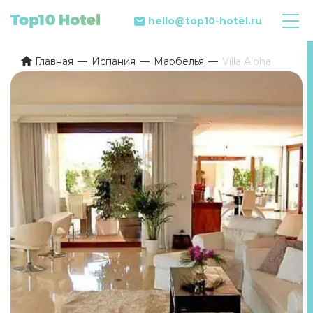
hello@top10-hotel.ru
Главная
Испания
Марбелья
Villa Aloha