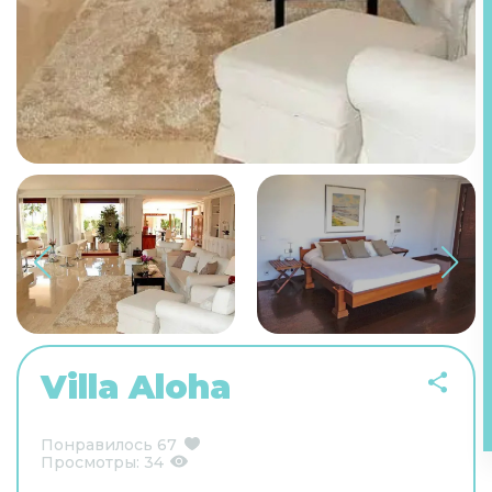
Villa Aloha
Понравилось
67
Просмотры:
34