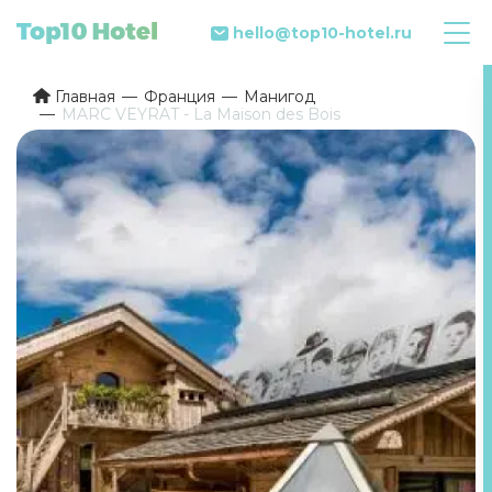
hello@top10-hotel.ru
Главная
Франция
Манигод
MARC VEYRAT - La Maison des Bois