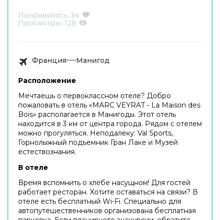
Понравилось
34
Просмотры:
128
Франция
Манигод
Расположение
Мечтаешь о первоклассном отеле? Добро
пожаловать в отель «MARC VEYRAT - La Maison des
Bois» располагается в Манигоды. Этот отель
находится в 3 км от центра города. Рядом с отелем
можно прогуляться. Неподалёку: Val Sports,
Горнолыжный подъемник Гран Лаке и Музей
естествознания.
В отеле
Время вспомнить о хлебе насущном! Для гостей
работает ресторан. Хотите оставаться на связи? В
отеле есть бесплатный Wi-Fi. Специально для
автопутешественников организована бесплатная
парковка. Если планируете экскурсии, обратите