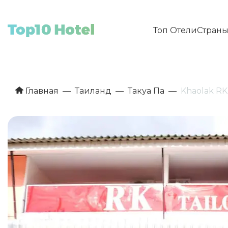
Топ Отели
Стран
Главная
Таиланд
Такуа Па
Khaolak RK