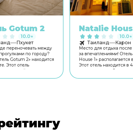
ь Gotum 2
Natalie Hous
10.0
10.0
★
★
ланд
Пхукет
Таиланд
Карон
де переночевать между
Место для отдыха после
прогулками по городу?
за впечатлениями! Отель 
тель Gotum 2» находится
House 1» располагается 
е. Этот отель
Этот отель находится в 4
жен в пешей
центра города. Рядом с 
сти от центра города.
можно прогуляться. Неп
отелем — Холм Кхао
Пляж Ката, пляж Ката Но
пан Хин и Клиника
Чанг Сафари. На террит
 Если планируете
работает бесплатный Wi-
и, обратите внимание на
Уточняйте информацию 
онное бюро отеля.
при заезде. Для
тешествие было не
путешественников на м
риятным, но и удобным,
организована парковка.
рейтингу
ут заказать трансфер.
Дополнительно: сейф и 
Сотрудники отеля подд
беседу на английском. 