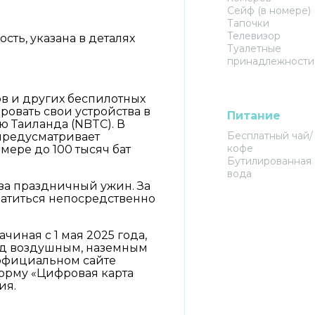
Сейф (в номере)
Тапочки
Телевизор
ть, указана в деталях
Туалетные
принадлежности
ов и других беспилотных
ровать свои устройства в
Питание
 Таиланда (NBTC). В
Бесплатный чай/
предусматривает
кофе
мере до 100 тысяч бат
Бутилированная
вода
за праздничный ужин. За
атиться непосредственно
иная с 1 мая 2025 года,
нд воздушным, наземным
 официальном сайте
орму «Цифровая карта
ия.