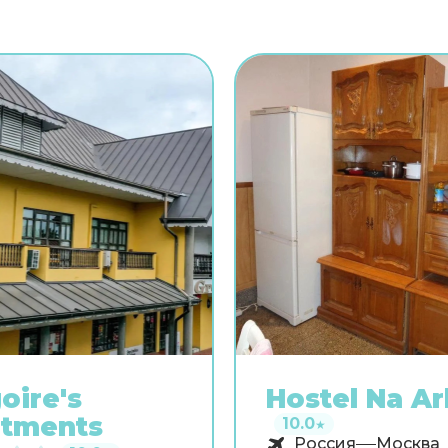
вы найдёте душ и телеви
Перечисленные услуги е
всех номерах.
oire's
Hostel Na A
rtments
10.0
★
Россия
Москва