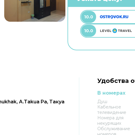
10.0
10.0
Удобства о
В номерах
ukhak, A.Takua Pa, Такуа
Душ
Кабельное
телевидение
Номера для
некурящих
Обслуживание
номеров