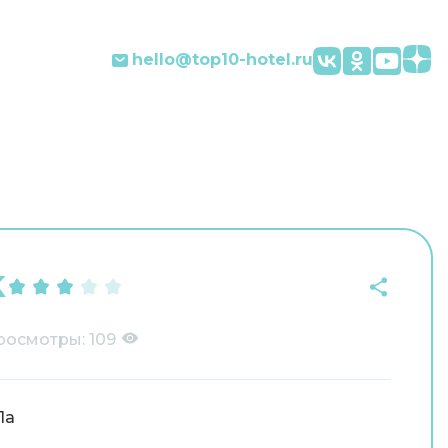
hello@top10-hotel.ru
K
росмотры:
109
Па