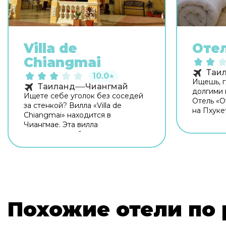
Villa de
Отел
Chiangmai
Таи
10.0
★
Ищешь, г
Таиланд
Чиангмай
долгими 
Ищете себе уголок без соседей
Отель «О
за стенкой? Вилла «Villa de
на Пхукет
Chiangmai» находится в
располо
Чиангмае. Эта вилла
доступно
располагается 1 км от центра
Рядом с 
города. Попробовать новые
Ранг, Са
блюда и отдохнуть можно в
Бангкок.
ресторане. На территории
экскурси
работает бесплатный Wi-Fi.
экскурси
Уточняйте информацию сразу
Чтобы пу
при заезде. Для
только п
Похожие отели по 
путешественников на машине
гости мог
организована бесплатная
парковка. Здесь будем баловать