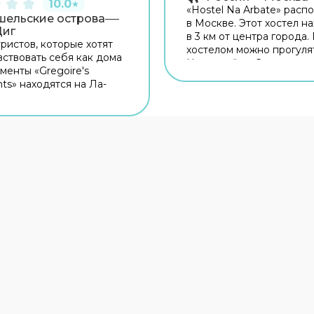
10.0
★
«Hostel Na Arbate» расп
шельские острова
в Москве. Этот хостел н
Диг
в 3 км от центра города.
ристов, которые хотят
хостелом можно прогулят
вствовать себя как дома
Неподалёку: Смоленска
менты «Gregoire's
(Филёвская), Дом Мельн
ts» находятся на Ла-
Горбатый мост.
и апартаменты
аются неподалёку от
орода. Рядом с
ентами можно
ься. Неподалёку: Пляж
ere Beach и Пляж Source
 Beach. Скоротать вечер
тно провести время
ом в уютной атмосфере
баре. Попробовать
юда и отдохнуть можно
ане. На территории
 бесплатный Wi-Fi.
е информацию сразу
де. Если вы
вуете на машине,
ваться можно будет на