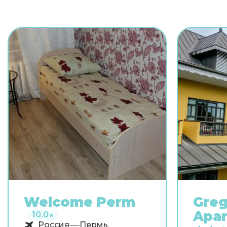
себя водными процедурами: есть
бассейн, крытый бассейн и
открытый бассейн. Чтобы
путешествие было не только
приятным, но и удобным, гости
могут заказать трансфер.
Дополнительно: прачечная,
химчистка, гладильные услуги и
прокат автомобилей. Персонал
виллы говорит на английском.
Чтобы вы могли отдохнуть после
долгого дня, в номере есть душ,
телевизор, мини-бар, халат и
тапочки. Оснащение зависит от
выбранной категории номера.
Welcome Perm
Greg
Apa
10.0
★
Россия
Пермь