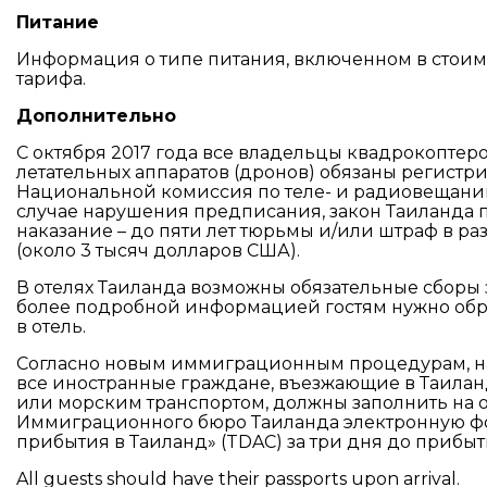
Питание
Информация о типе питания, включенном в стоимос
тарифа.
Дополнительно
С октября 2017 года все владельцы квадрокоптер
летательных аппаратов (дронов) обязаны регистри
Национальной комиссия по теле- и радиовещанию
случае нарушения предписания, закон Таиланда 
наказание – до пяти лет тюрьмы и/или штраф в раз
(около 3 тысяч долларов США).
В отелях Таиланда возможны обязательные сборы 
более подробной информацией гостям нужно обр
в отель.
Согласно новым иммиграционным процедурам, нач
все иностранные граждане, въезжающие в Таила
или морским транспортом, должны заполнить на
Иммиграционного бюро Таиланда электронную ф
прибытия в Таиланд» (TDAC) за три дня до прибыт
All guests should have their passports upon arrival.