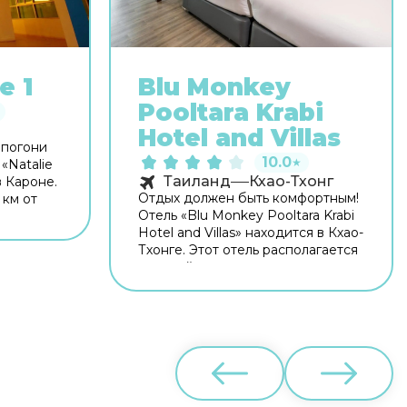
e 1
Blu Monkey
Pooltara Krabi
Hotel and Villas
 погони
10.0
★
«Natalie
Таиланд
Кхао-Тхонг
в Кароне.
Отдых должен быть комфортным!
 км от
Отель «Blu Monkey Pooltara Krabi
отелем
Hotel and Villas» находится в Кхао-
одалёку:
Тхонге. Этот отель располагается
и и Ко
в пешей доступности от центра
ории
города. Рядом с отелем можно
Fi.
прогуляться. Неподалёку: Пляж
сразу
Туп Каек, Пляж Ao Пхра Нанг и
Пляж Райлей. Скоротать вечер
ашине
или приятно провести время
перед сном в уютной атмосфере
консьерж.
можно в баре. Попробовать
ержат
новые блюда и отдохнуть можно
В номере