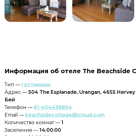
Информация об отеле The Beachside C
Тип —
гостиницы
Адрес —
504 The Esplanade, Urangan, 4655 Hervey B
Бей
Телефон —
61-404438894
Email —
beachsidecottage@icloud.com
Количество комнат —
1
Заселение —
14:00:00