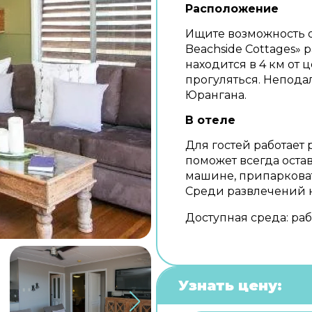
Расположение
Ищите возможность о
Beachside Cottages» р
находится в 4 км от 
прогуляться. Неподал
Юрангана.
В отеле
Для гостей работает 
поможет всегда остав
машине, припарковат
Среди развлечений 
Доступная среда: раб
Узнать цену: