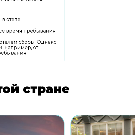
в отеле:
 все время пребывания
отелем сборы. Однако
, например, от
ребывания.
той стране