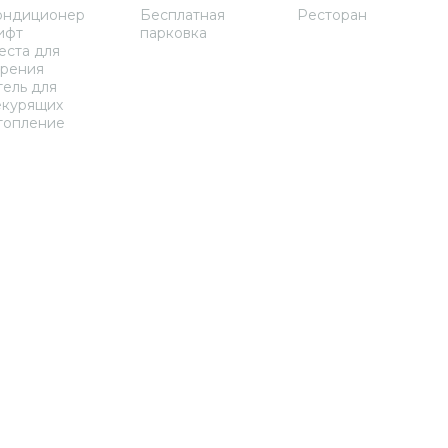
ондиционер
Бесплатная
Ресторан
ифт
парковка
еста для
урения
ель для
екурящих
топление