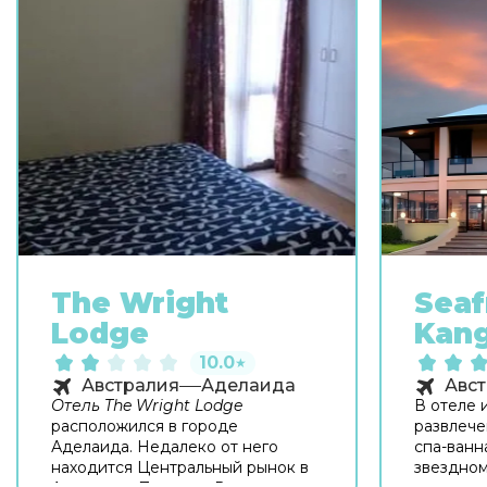
The Wright
Seaf
Lodge
Kang
10.0
★
Австралия
Аделаида
Авс
Отель The Wright Lodge
В отеле 
расположился в городе
развлече
Аделаида. Недалеко от него
спа-ванна
находится Центральный рынок в
звездном