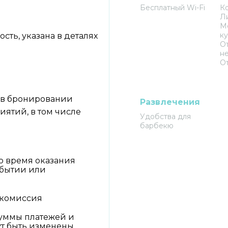
Бесплатный Wi-Fi
К
Л
М
к
ть, указана в деталях
От
н
О
о в бронировании
Развлечения
ятий, в том числе
Удобства для
барбекю
о время оказания
ибытии или
я комиссия
уммы платежей и
ут быть изменены.