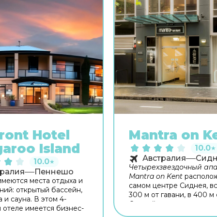
ront Hotel
Mantra on K
aroo Island
10.0
★
Австралия
Сид
10.0
★
Четырехзвездочный апа
тралия
Пеннешо
Mantra on Kent
располож
имеются места отдыха и
самом центре Сиднея, вс
ний: открытый бассейн,
300 м от гавани, в 400 м 
 и сауна. В этом 4-
Сиднейского аквариума 
 отеле имеется бизнес-
от парка Гайд. До Сидне