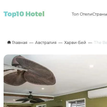
Топ Отели
Стран
Главная
Австралия
Харви-Бей
The Be