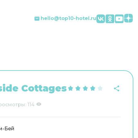
hello@top10-hotel.ru
ide Cottages
росмотры:
114
и-Бей