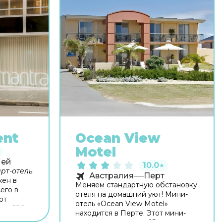
ent
Ocean View
Motel
ней
10.0
★
рт-отель
Австралия
Перт
ен в
Меняем стандартную обстановку
его в
отеля на домашний уют! Мини-
от
отель «Ocean View Motel»
и в 600 м
находится в Перте. Этот мини-
йского