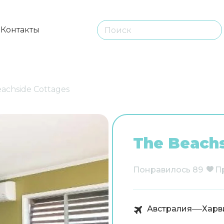
ы
Контакты
achside Cottages
The Beachs
Понравилось
89
П
Австралия
Харв