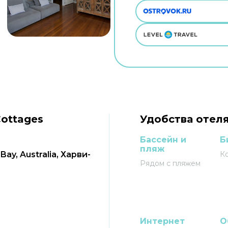
ottages
Удобства отеля
Бассейн и
Б
пляж
ay, Australia, Харви-
К
Рядом с пляжем
Интернет
О