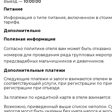
Выезд —
10:00:00
Питание
Информация о типе питания, включенном в стоимос
тарифа.
Дополнительно
Полезная информация
Согласно политике отеля вам может быть отказан
номеров для проведения ряда групповых меропри
предсвадебных мальчишников и девичников.
Дополнительные платежи
Следующие платежи и залоги взимаются отелем в
соответствующей услуги, при регистрации по пр
регистрации при отъезде.
За платежи по кредитной карте в отеле взимаетс
Возможно, приведенный выше список неполон. С
залогов могут быть указаны без учета налога и мог