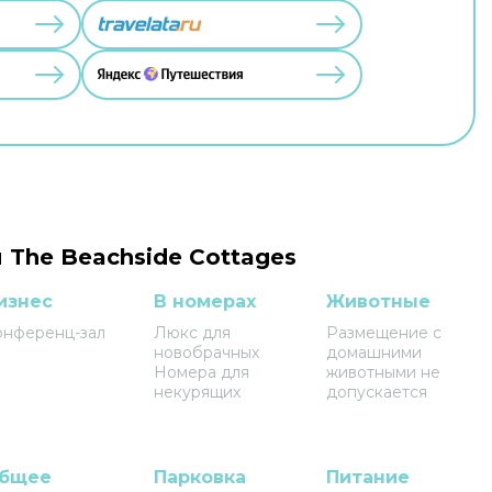
 The Beachside Cottages
изнес
В номерах
Животные
онференц-зал
Люкс для
Размещение с
новобрачных
домашними
Номера для
животными не
некурящих
допускается
бщее
Парковка
Питание