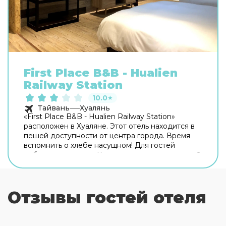
First Place B&B - Hualien
Railway Station
10.0
★
Тайвань
Хуалянь
«First Place B&B - Hualien Railway Station»
расположен в Хуаляне. Этот отель находится в
пешей доступности от центра города. Время
вспомнить о хлебе насущном! Для гостей
работает ресторан. Хотите оставаться на связи?
В отеле есть бесплатный Wi-Fi. Если вы
путешествуете на машине, припарковаться
можно будет на парковке рядом. Скучно не
Отзывы гостей отеля
будет, ведь в отеле к услугам отдыхающих
площадка для пикника и площадка для
барбекю. Дети будут рады! Работает детская
игровая комната. Чтобы забронировать