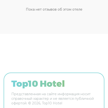
экскурсию, обратитесь в экскурсионное бюро
отеля. Здесь рады животным. Допускается
Пока нет отзывов об этом отеле
размещение с питомцами. Чтобы путешествие
было не только приятным, но и удобным, гости
могут заказать трансфер. Дополнительно:
банкомат, индивидуальная регистрация заезда
и отъезда, пресса, прокат автомобилей и
консьерж. Персонал отеля говорит на
английском. Чтобы вы могли отдохнуть после
долгого дня, в номере есть душ. Оснащение
зависит от выбранной категории номера.
Представленная на сайте информация носит
справочный характер и не является публичной
офертой. ©
2026
, Top10 Hotel