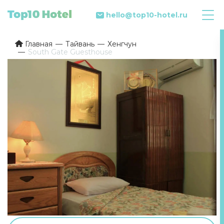
hello@top10-hotel.ru
Главная
Тайвань
Хенгчун
South Gate Guesthouse