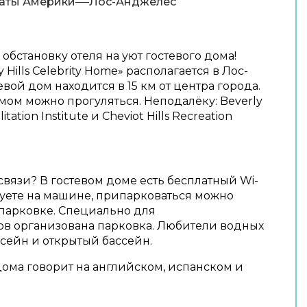
аты Америки
Лос-Анджелес
бстановку отеля на уют гостевого дома!
 Hills Celebrity Home» располагается в Лос-
евой дом находится в 15 км от центра города.
мом можно прогуляться. Неподалёку: Beverly
ilitation Institute и Cheviot Hills Recreation
 связи? В гостевом доме есть бесплатный Wi-
твуете на машине, припарковаться можно
 парковке. Специально для
ов организована парковка. Любители водных
сейн и открытый бассейн.
дома говорит на английском, испанском и