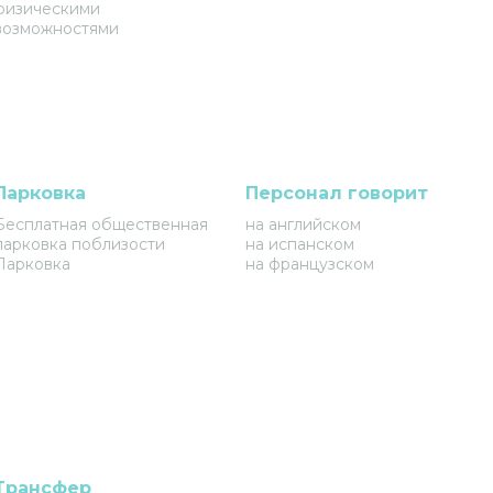
физическими
возможностями
Парковка
Персонал говорит
Бесплатная общественная
на английском
парковка поблизости
на испанском
Парковка
на французском
Трансфер