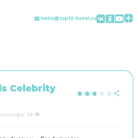
hello@top10-hotel.ru
ls Celebrity
росмотры:
58