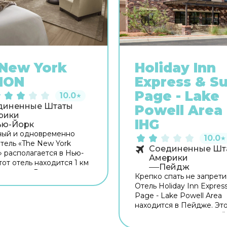
New York
Holiday Inn
ION
Express & Su
Page - Lake
10.0
★
диненные Штаты
Powell Area
рики
IHG
ью-Йорк
ный и одновременно
10.0
★
тель «The New York
Соединенные Шт
 располагается в Нью-
Америки
тот отель находится 1 км
Пейдж
а города. Рядом с отелем
Крепко спать не запрети
огуляться. Неподалёку:
Отель Holiday Inn Express
 of New York,
Page - Lake Powell Area
н-билдинг и Дом-музей
находится в Пейдже. Это
Рузвельта. Для гостей
располагается неподалё
 бар. Время вспомнить о
центра города. Рядом с 