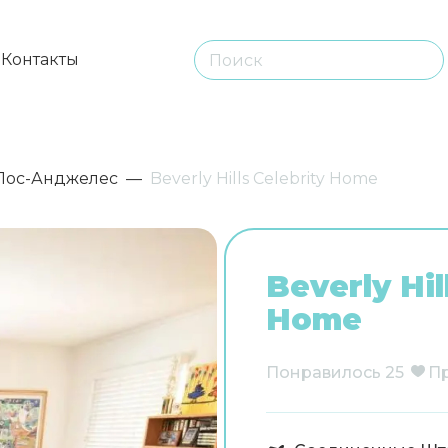
ы
Контакты
Лос-Анджелес
Beverly Hills Celebrity Home
Beverly Hil
Home
Понравилось
25
П