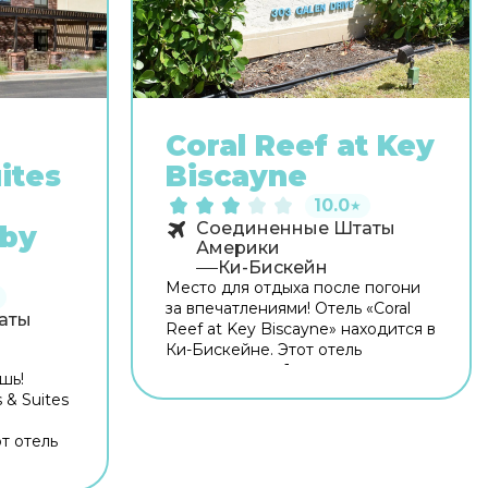
Coral Reef at Key
ites
Biscayne
10.0
★
Соединенные Штаты
 by
Америки
Ки-Бискейн
Место для отдыха после погони
за впечатлениями! Отель «Coral
аты
Reef at Key Biscayne» находится в
Ки-Бискейне. Этот отель
располагается 1 км от центра
шь!
города. Рядом с отелем можно
 & Suites
прогуляться. Неподалёку: Пляжи
Ки-Бискейн, Biscayne Community
т отель
Center & Village Green Park и
ку от
Пляж Крэндон. Бесплатный Wi-Fi
отелем