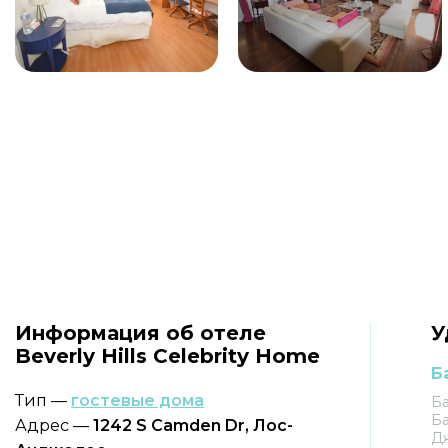
Информация об отеле
У
Beverly Hills Celebrity Home
Б
Тип —
гостевые дома
Б
Ба
Адрес —
1242 S Camden Dr, Лос-
Д