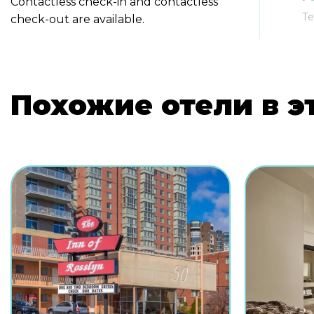
Contactless check-in and contactless
Те
check-out are available.
Похожие отели в э