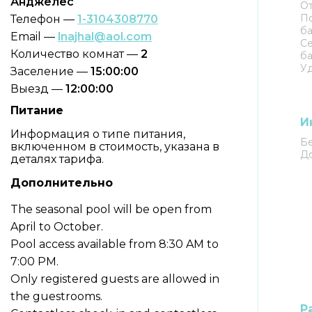
Анджелес
От
По
Телефон —
1-3104308770
ба
Email —
lnajhal@aol.com
Се
Количество комнат —
2
б
Уд
Заселение —
15:00:00
Выезд —
12:00:00
Питание
И
Информация о типе питания,
Бе
включенном в стоимость, указана в
До
деталях тарифа.
Дополнительно
The seasonal pool will be open from
April to October.
Pool access available from 8:30 AM to
7:00 PM.
Only registered guests are allowed in
the guestrooms.
Р