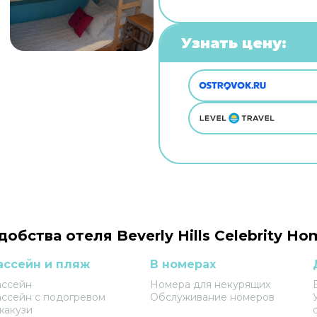
Узнать цену:
добства отеля Beverly Hills Celebrity Ho
ассейн и пляж
В номерах
ассейн
Номера для некурящих
ссейн с подогревом
Обслуживание номеров
жакузи