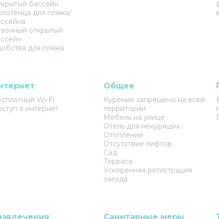
крытый бассейн
лотенца для пляжа/
ссейна
зонный открытый
ассейн
обства для пляжа
нтернет
Общее
сплатный Wi-Fi
Курение запрещено на всей
ступ в интернет
территории
Мебель на улице
Отель для некурящих
Отопление
Отсутствие лифтов
Сад
Терраса
Ускоренная регистрация
заезда
азвлечения
Санитарные меры