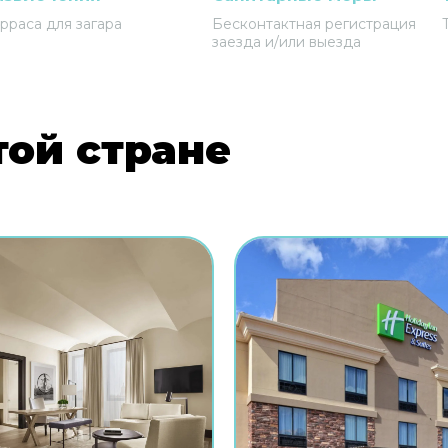
рраса для загара
Бесконтактная регистрация
заезда и/или выезда
той стране