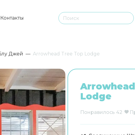
ы
Контакты
Блу Джей
Arrowhead Tree Top Lodge
Arrowhead
Lodge
Понравилось
42
П