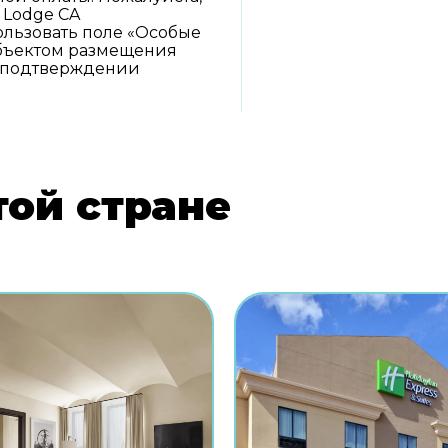
 Lodge CA
льзовать поле «Особые
объектом размещения
м подтверждении
той стране