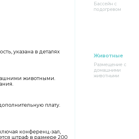
Бассейн с
подогревом
ть, указана в деталях
Животные
Размещение с
домашними
животными
омашними животными.
ания.
дополнительную плату.
ключая конференц-зал,
ется штраф в размере 200