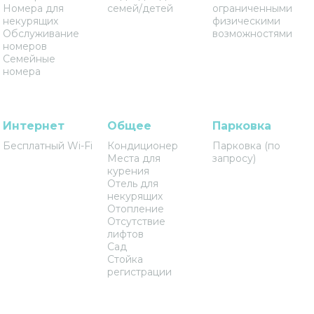
Номера для
семей/детей
ограниченными
некурящих
физическими
Обслуживание
возможностями
номеров
Семейные
номера
Интернет
Общее
Парковка
Бесплатный Wi-Fi
Кондиционер
Парковка (по
Места для
запросу)
курения
Отель для
некурящих
Отопление
Отсутствие
лифтов
Сад
Стойка
регистрации