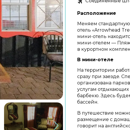
Соединенные Шт
Расположение
Меняем стандартную 
отель «Arrowhead Tre
мини-отель находитс
мини-отелем — Пляж
в курортном компле
В мини-отеле
На территории работ
сразу при заезде. С
организована парковк
услугам отдыхающих
барбекю. Здесь буде
бассейн.
В путешествие можно
размещение с домаш
говорит на английск