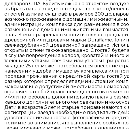
долларов США. Курить можно на открытом воздухе
выбрасывать в отведенные для этого урны/пепель
с гостей взимается штраф в размере 200 долларо
возможно проживание с домашними животными. 
администрации комплекса для размещения в соо
размещение с домашними животными взимается 
плата.Камин разрешается топить только предвар
древесиной или дровами марки Duraflame. Топит
свежесрубленной древесиной запрещено. Исполь
открытым огнем также запрещено. С гостей будет 
в случае повреждения ковров, кроватей и иного 
тлеющими углями, свечами или утюгом.При регис
младше 25 лет может потребоваться внесение стра
нанесении ущерба имуществу комплекса или при
порядка проживания с кредитной карты гостей у
размер которой определяет администрация ком
максимально допустимой вместимости номера а
оставляет за собой право немедленно выселить го
и/или потребовать дополнительную плату в разме
каждого дополнительного человека помимо основ
Дети в возрасте 5 лет и старше приравниваются к
регистрации заезда необходимо предъявить дей
удостоверение личности с фотографией и кредитн
примите во внимание, что выполнение особых по
гарантировано и может потребовать дополнительн