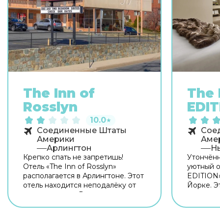
The Inn of
The 
Rosslyn
EDIT
10.0
★
Соединенные Штаты
Сое
Америки
Аме
Арлингтон
Н
Крепко спать не запретишь!
Утончён
Отель «The Inn of Rosslyn»
уютный о
располагается в Арлингтоне. Этот
EDITION»
отель находится неподалёку от
Йорке. Э
центра города. Рядом с отелем
от центр
можно прогуляться. Неподалёку:
можно пр
Canadian Cross of Sacrifice, Dark
Memories