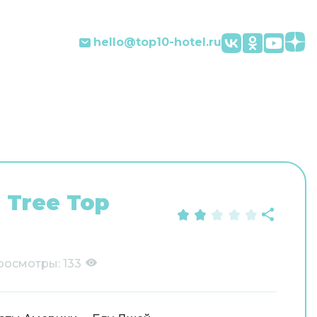
hello@top10-hotel.ru
 Tree Top
росмотры:
133