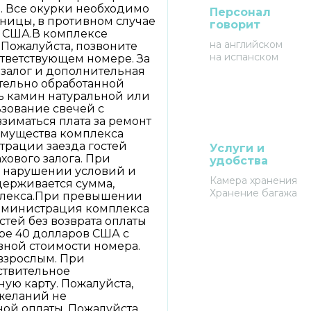
. Все окурки необходимо
Персонал
ницы, в противном случае
говорит
в США.В комплексе
на английском
Пожалуйста, позвоните
на испанском
тветствующем номере. За
залог и дополнительная
ительно обработанной
ь камин натуральной или
зование свечей с
взиматься плата за ремонт
имущества комплекса
трации заезда гостей
Услуги и
хового залога. При
удобства
 нарушении условий и
Камера хранения
держивается сумма,
Хранение багажа
плекса.При превышении
дминистрация комплекса
стей без возврата оплаты
ре 40 долларов США с
ной стоимости номера.
 взрослым. При
ствительное
ую карту. Пожалуйста,
желаний не
ой оплаты. Пожалуйста,