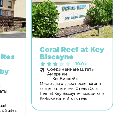
Coral Reef at Key
ites
Biscayne
10.0
★
Соединенные Штаты
 by
Америки
Ки-Бискейн
Место для отдыха после погони
за впечатлениями! Отель «Coral
аты
Reef at Key Biscayne» находится в
Ки-Бискейне. Этот отель
располагается 1 км от центра
шь!
города. Рядом с отелем можно
 & Suites
прогуляться. Неподалёку: Пляжи