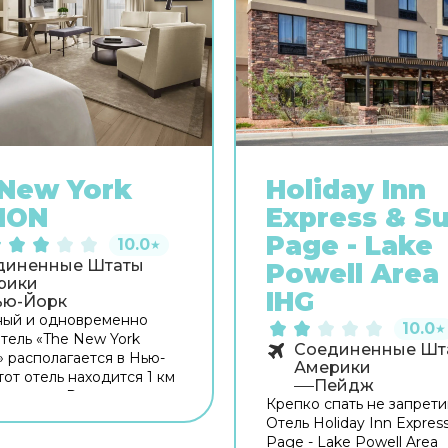
New York
Holiday Inn
ION
Express & Su
Page - Lake
10.0
★
диненные Штаты
Powell Area
рики
IHG
ью-Йорк
ный и одновременно
10.0
★
тель «The New York
Соединенные Шт
 располагается в Нью-
Америки
тот отель находится 1 км
Пейдж
а города. Рядом с отелем
Крепко спать не запрети
огуляться. Неподалёку:
Отель Holiday Inn Express
 of New York,
Page - Lake Powell Area