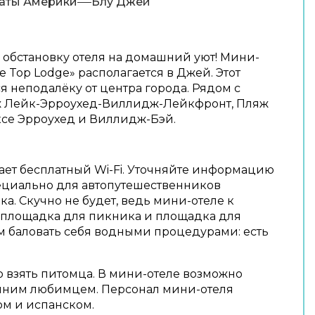
аты Америки
Блу Джей
обстановку отеля на домашний уют! Мини-
e Top Lodge» располагается в Джей. Этот
я неподалёку от центра города. Рядом с
 Лейк-Эрроухед-Виллидж-Лейкфронт, Пляж
ксе Эрроухед и Виллидж-Бэй.
ает бесплатный Wi-Fi. Уточняйте информацию
пециально для автопутешественников
а. Скучно не будет, ведь мини-отеле к
 площадка для пикника и площадка для
м баловать себя водными процедурами: есть
 взять питомца. В мини-отеле возможно
ним любимцем. Персонал мини-отеля
ом и испанском.