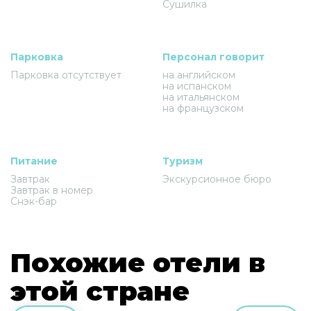
Сушилка
Парковка
Персонал говорит
Парковка отсутствует
на английском
на испанском
на итальянском
на французском
Питание
Туризм
Завтрак
Экскурсионное бюро
Завтрак в номер
Снэк-бар
Похожие отели в
этой стране