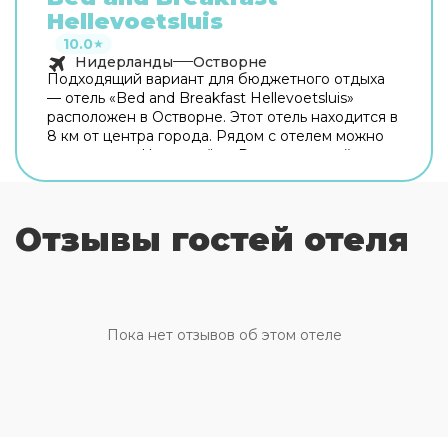
Hellevoetsluis
10.0
★
Нидерланды
Остворне
Подходящий вариант для бюджетного отдыха
— отель «Bed and Breakfast Hellevoetsluis»
расположен в Остворне. Этот отель находится в
8 км от центра города. Рядом с отелем можно
прогуляться. Неподалёку: Роттердамский
зоопарк, Евромаст и Модель железной дороги
Railz Miniworld. Скоротать вечер или приятно
провести время перед сном в уютной
Отзывы гостей отеля
атмосфере можно в баре. Бесплатный Wi-Fi на
территории поможет всегда оставаться на
связи. Для путешественников на машине
организована бесплатная парковка. Гостям
также доступны следующие услуги: массажный
кабинет. Спортивные гости оценят йога и
Пока нет отзывов об этом отеле
дайвинг. Готовьтесь к весёлому и насыщенному
отдыху! На территории есть площадка для
пикника и площадка для барбекю. Здесь будем
баловать себя водными процедурами: есть
аквапарк. Если планируете экскурсии, обратите
внимание на экскурсионное бюро отеля. Для