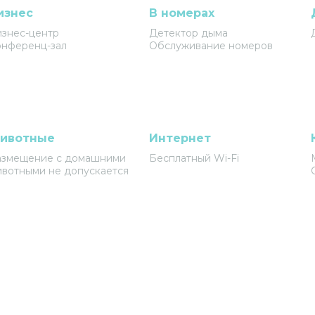
изнес
В номерах
знес-центр
Детектор дыма
нференц-зал
Обслуживание номеров
ивотные
Интернет
азмещение с домашними
Бесплатный Wi-Fi
вотными не допускается