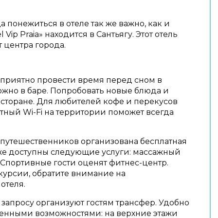
 понежиться в отеле так же важно, как и
l Vip Praia» находится в Сантьягу. Этот отель
т центра города.
 приятно провести время перед сном в
жно в баре. Попробовать новые блюда и
есторане. Для любителей кофе и перекусов
атный Wi-Fi на территории поможет всегда
опутешественников организована бесплатная
кже доступны следующие услуги: массажный
. Спортивные гости оценят фитнес-центр.
курсии, обратите внимание на
отеля.
 запросу организуют гостям трансфер. Удобно
ченными возможностями: на верхние этажи