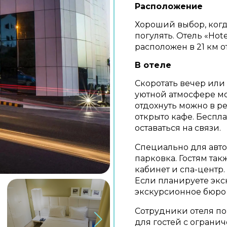
Расположение
Хороший выбор, когда
погулять. Отель «Hote
расположен в 21 км о
В отеле
Скоротать вечер или
уютной атмосфере мо
отдохнуть можно в р
открыто кафе. Беспл
оставаться на связи.
Специально для авт
парковка. Гостям та
кабинет и спа-центр
Если планируете экс
экскурсионное бюро 
Сотрудники отеля по
для гостей с ограни