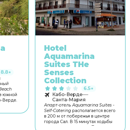
ga
Hotel
Aquamarina
Suites THe
Senses
8.8
★
л
Collection
тный
6.5
★
 Beach
Кабо-Верде
 в южной
Санта-Мария
о-Верде.
Апарт-отель Aquamarina Suites -
рова
Self-Catering
располагается всего
е чистые
в 200 м от побережья в центре
ально
города Сал. В 15 минутах ходьбы
ского
находится пристань и Прая-де-