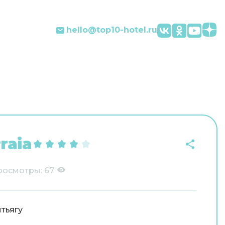
hello@top10-hotel.ru
raia
росмотры:
67
тьягу