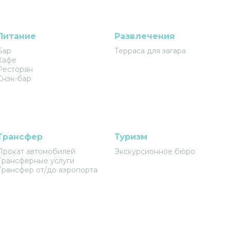
Питание
Развлечения
Бар
Терраса для загара
Кафе
Ресторан
Снэк-бар
Трансфер
Туризм
Прокат автомобилей
Экскурсионное бюро
Трансферные услуги
Трансфер от/до аэропорта