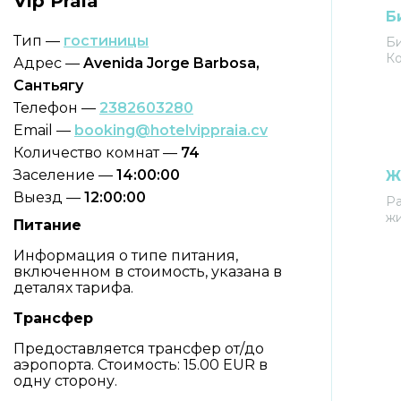
Vip Praia
Б
Тип —
гостиницы
Би
Ко
Адрес —
Avenida Jorge Barbosa,
Сантьягу
Телефон —
2382603280
Email —
booking@hotelvippraia.cv
Количество комнат —
74
Заселение —
14:00:00
Ж
Выезд —
12:00:00
Р
жи
Питание
Информация о типе питания,
включенном в стоимость, указана в
деталях тарифа.
Трансфер
Предоставляется трансфер от/до
аэропорта. Стоимость: 15.00 EUR в
одну сторону.