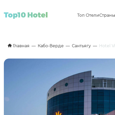
Топ Отели
Стран
Главная
Кабо-Верде
Сантьягу
Hotel V