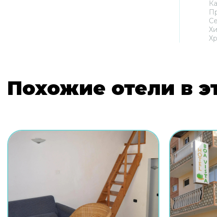
Ка
П
С
Хи
Хр
Похожие отели в э