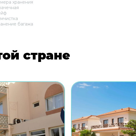
мера хранения
рачечная
ейф
мчистка
анение багажа
той стране