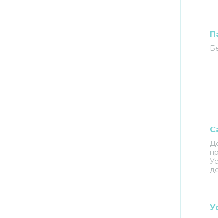
П
Бе
С
Д
пр
У
д
У