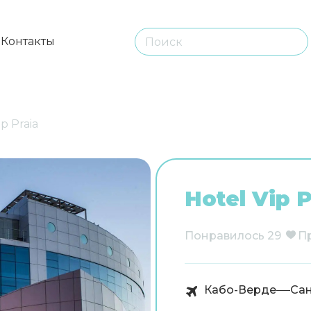
ы
Контакты
ip Praia
Hotel Vip P
Понравилось
29
П
Кабо-Верде
Сан