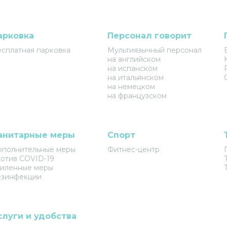
арковка
Персонал говорит
сплатная парковка
Мультиязычный персонал
на английском
на испанском
на итальянском
на немецком
на французском
анитарные меры
Спорт
ополнительные меры
Фитнес-центр
отив COVID-19
силенные меры
езинфекции
слуги и удобства