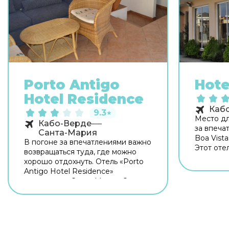
Porto Antigo
Hote
Hotel Residence
Каб
9.3
★
Место дл
Кабо-Верде
за впеча
Санта-Мария
Boa Vista
В погоне за впечатлениями важно
Этот оте
возвращаться туда, где можно
центре г
хорошо отдохнуть. Отель «Porto
возможно
Antigo Hotel Residence»
главных
находится в Санта-Марии. Этот
достопри
отель расположен в центре
гостей р
города. Перед сном есть
территор
возможность прогуляться вдоль
Wi-Fi. У
главных
сразу пр