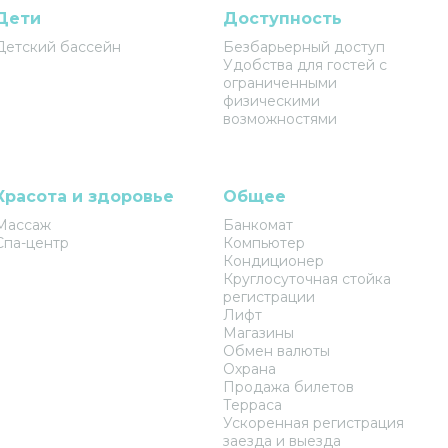
Дети
Доступность
Детский бассейн
Безбарьерный доступ
Удобства для гостей с
ограниченными
физическими
возможностями
Красота и здоровье
Общее
Массаж
Банкомат
Спа-центр
Компьютер
Кондиционер
Круглосуточная стойка
регистрации
Лифт
Магазины
Обмен валюты
Охрана
Продажа билетов
Терраса
Ускоренная регистрация
заезда и выезда