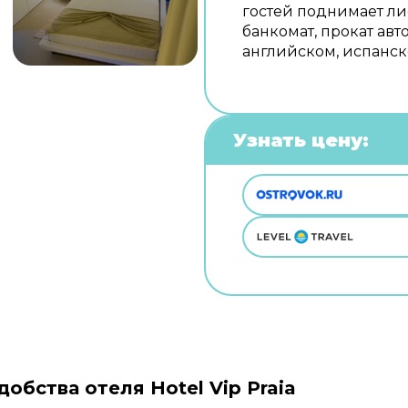
гостей поднимает ли
банкомат, прокат авт
английском, испанск
Узнать цену:
добства отеля Hotel Vip Praia