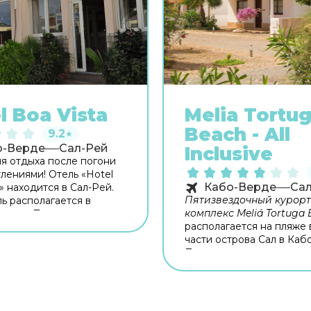
l Boa Vista
Melia Tortu
Beach - All
9.2
★
о-Верде
Сал-Рей
Inclusive
я отдыха после погони
тлениями! Отель «Hotel
Кабо-Верде
Са
» находится в Сал-Рей.
Пятизвездочный курор
ль располагается в
комплекс Meliá Tortuga
орода. Перед сном есть
располагается на пляже
сть прогуляться вдоль
части острова Сал в Каб
По всему периметру ост
мечательностей. Для
протянулись бесконечны
аботает ресторан. На
пляжи, омываемые крист
ии работает бесплатный
чистой водой Атлантиче
точняйте информацию
океана. Расстояние до
и заезде. Специально для