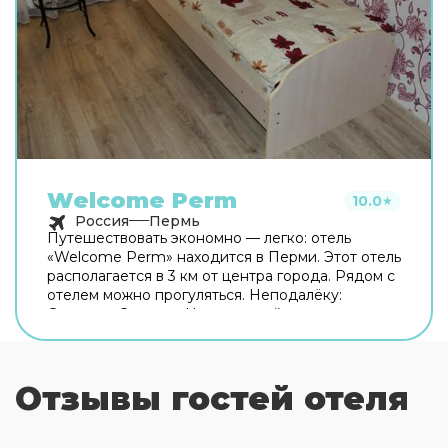
Welcome Perm
10.0
★
Россия
Пермь
Путешествовать экономно — легко: отель
«Welcome Perm» находится в Перми. Этот отель
располагается в 3 км от центра города. Рядом с
отелем можно прогуляться. Неподалёку:
Стадион «Звезда», Центральный парк
развлечений им. Горького и Сквер им.
Миндовского. Общая кухня оборудована для
самостоятельного приготовления пищи.
Отзывы гостей отеля
Бесплатный Wi-Fi на территории поможет
всегда оставаться на связи. А ещё в
распоряжении гостей индивидуальная
регистрация заезда и отъезда. Чтобы вы могли