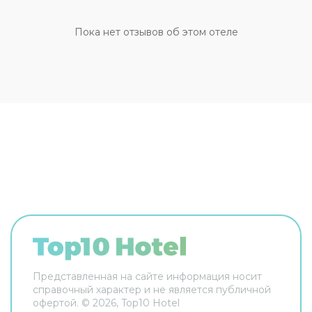
отдохнуть после долгого дня, в номере есть
телевизор. Перечисленные услуги есть не во
Пока нет отзывов об этом отеле
всех номерах.
Представленная на сайте информация носит
справочный характер и не является публичной
офертой. ©
2026
, Top10 Hotel